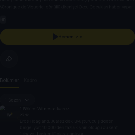
Véronique de Viguerie, gönüllü direnişçi Okçu Çocukları haber yapar.
HD
Hemen İzle
Bölümler
Kadro
1. Sezon
1
. Bölüm:
Witness: Juarez
23 dk
Eros Hoagland, Juarez’deki uyuşturucu şiddetini
belgeliyor; 10.000’den fazla kişinin öldüğü bu kent,
“cinayet başkenti” olarak anılıyor.