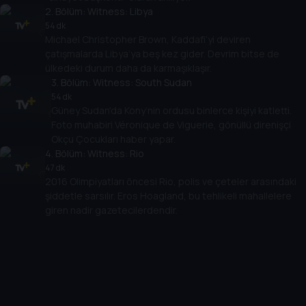
2
. Bölüm:
Witness: Libya
54 dk
Michael Christopher Brown, Kaddafi’yi deviren
çatışmalarda Libya’ya beş kez gider. Devrim bitse de
ülkedeki durum daha da karmaşıklaşır.
3
. Bölüm:
Witness: South Sudan
54 dk
Güney Sudan'da Kony’nin ordusu binlerce kişiyi katletti.
Foto muhabiri Véronique de Viguerie, gönüllü direnişçi
Okçu Çocukları haber yapar.
4
. Bölüm:
Witness: Rio
47 dk
2016 Olimpiyatları öncesi Rio, polis ve çeteler arasındaki
şiddetle sarsılır. Eros Hoagland, bu tehlikeli mahallelere
giren nadir gazetecilerdendir.