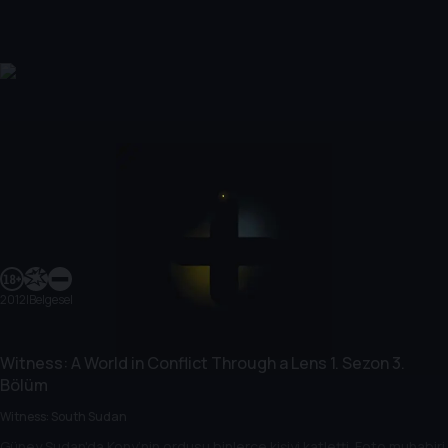
2012
|
Belgesel
Witness: A World in Conflict Through a Lens
1. Sezon
3.
Bölüm
Witness: South Sudan
Güney Sudan'da Kony’nin ordusu binlerce kişiyi katletti. Foto muhabiri