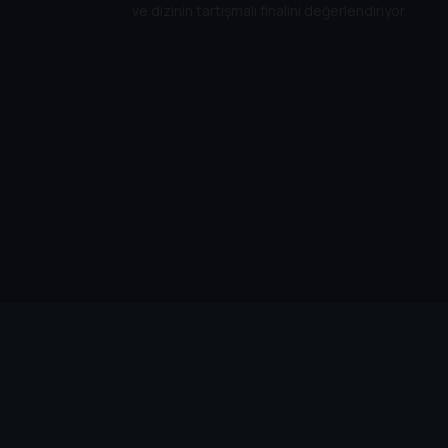
ve dizinin tartışmalı finalini değerlendiriyor.
Cihazlar
Öne Çıkanlar
TV+ Pro
Yasal
From
TV+ Nedir?