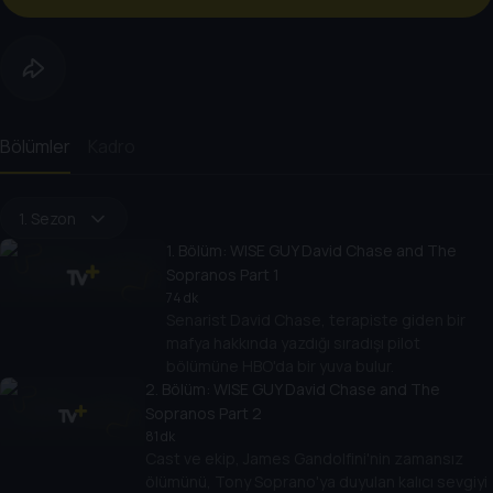
Bölümler
Kadro
1. Sezon
1
. Bölüm:
WISE GUY David Chase and The
Sopranos Part 1
74 dk
Senarist David Chase, terapiste giden bir
mafya hakkında yazdığı sıradışı pilot
bölümüne HBO'da bir yuva bulur.
2
. Bölüm:
WISE GUY David Chase and The
Sopranos Part 2
81 dk
Cast ve ekip, James Gandolfini'nin zamansız
ölümünü, Tony Soprano'ya duyulan kalıcı sevgiyi