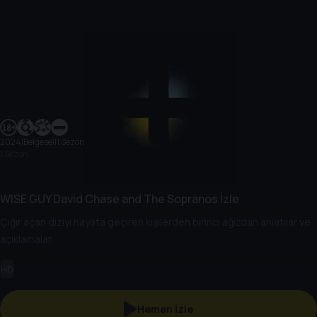
2024
|
Belgesel
|
1 Sezon
1 Sezon
WISE GUY David Chase and The Sopranos İzle
Çığır açan diziyi hayata geçiren kişilerden birinci ağızdan anlatılar ve
açıklamalar.
HD
Hemen İzle