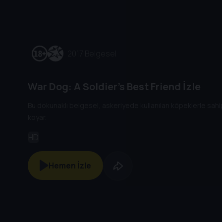
2017
|
Belgesel
War Dog: A Soldier’s Best Friend İzle
Bu dokunaklı belgesel, askeriyede kullanılan köpeklerle sahi
koyar.
HD
Hemen İzle