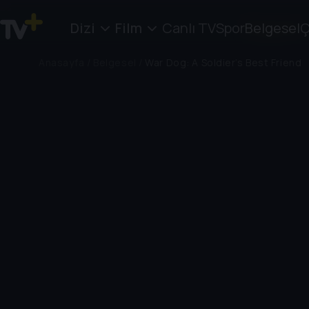
Dizi
Film
Canlı TV
Spor
Belgesel
Ç
Anasayfa
/
Belgesel
/
War Dog: A Soldier’s Best Friend