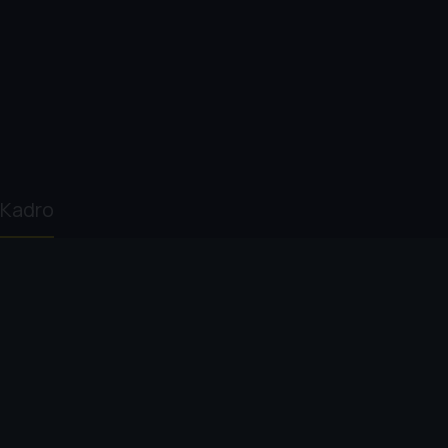
Kadro
Deborah Scranton
Trent McDonald
Dave Nielsen