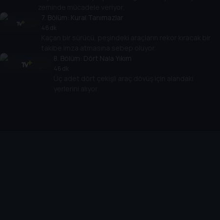
zeminde mücadele veriyor.
7
. Bölüm:
Kural Tanımazlar
46 dk
Kaçan bir sürücü, peşindeki araçların rekor kıracak bir
takibe imza atmasına sebep oluyor.
8
. Bölüm:
Dört Nala Yıkım
46 dk
Üç adet dört çekişli araç dövüş için alandaki
yerlerini alıyor.
Cihazlar
Öne Çıkanlar
TV+ Pro
Yasal
From
TV+ Nedir?
Aydınlatma Metni
Doğu
TV+ Ev (IPTV)