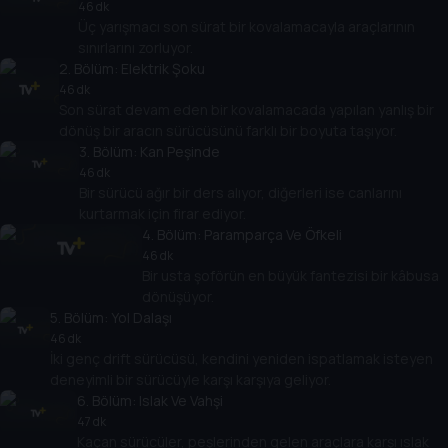
46 dk
Üç yarışmacı son sürat bir kovalamacayla araçlarının
sınırlarını zorluyor.
2
. Bölüm:
Elektrik Şoku
46 dk
Son sürat devam eden bir kovalamacada yapılan yanlış bir
dönüş bir aracın sürücüsünü farklı bir boyuta taşıyor.
3
. Bölüm:
Kan Peşinde
46 dk
Bir sürücü ağır bir ders alıyor, diğerleri ise canlarını
kurtarmak için firar ediyor.
4
. Bölüm:
Paramparça Ve Öfkeli
46 dk
Bir usta şoförün en büyük fantezisi bir kâbusa
dönüşüyor.
5
. Bölüm:
Yol Dalaşı
46 dk
İki genç drift sürücüsü, kendini yeniden ispatlamak isteyen
deneyimli bir sürücüyle karşı karşıya geliyor.
6
. Bölüm:
Islak Ve Vahşi
47 dk
Kaçan sürücüler, peşlerinden gelen araçlara karşı ıslak