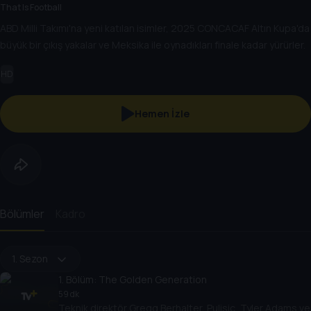
That Is Football
ABD Milli Takımı'na yeni katılan isimler, 2025 CONCACAF Altın Kupa'da
büyük bir çıkış yakalar ve Meksika ile oynadıkları finale kadar yürürler.
HD
Hemen İzle
Bölümler
Kadro
1. Sezon
1
. Bölüm:
The Golden Generation
59 dk
Teknik direktör Gregg Berhalter, Pulisic, Tyler Adams ve