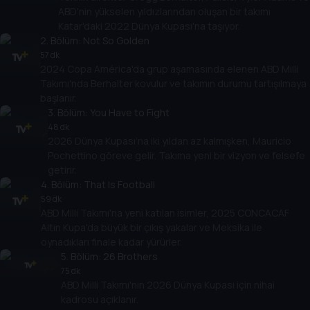
ABD'nin yükselen yıldızlarından oluşan bir takımı
Katar'daki 2022 Dünya Kupası'na taşıyor.
2
. Bölüm:
Not So Golden
57 dk
2024 Copa América'da grup aşamasında elenen ABD Milli
Takımı'nda Berhalter kovulur ve takımın durumu tartışılmaya
başlanır.
3
. Bölüm:
You Have to Fight
48 dk
2026 Dünya Kupası’na iki yıldan az kalmışken, Mauricio
Pochettino göreve gelir. Takıma yeni bir vizyon ve felsefe
getirir.
4
. Bölüm:
That Is Football
59 dk
ABD Milli Takımı'na yeni katılan isimler, 2025 CONCACAF
Altın Kupa'da büyük bir çıkış yakalar ve Meksika ile
oynadıkları finale kadar yürürler.
5
. Bölüm:
26 Brothers
75 dk
ABD Milli Takımı'nın 2026 Dünya Kupası için nihai
kadrosu açıklanır.