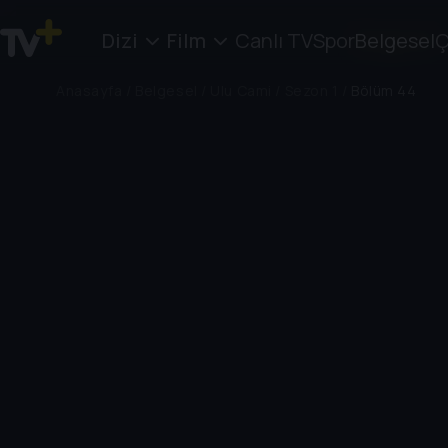
Dizi
Film
Canlı TV
Spor
Belgesel
Ç
Anasayfa
/
Belgesel
/
Ulu Cami
/
Sezon 1
/
Bölüm 44