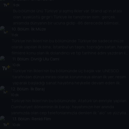
9 dk
Bu bölümde ünü Türkiye’yi aşmış ilkler var. Stand up’ın atası
olan ‘ayaküstü gırgır’ı Türkiye ile tanıştıran isim; gerçek
anlamda dünyanın bir ucuna gidip -86 derecede bilimsel
10
çalışmalar yapan Antartika’ya ayak basan ilk Türk bilim insanı
. Bölüm:
İlk Müze
ve sadece ülkemizde değil, dünyada da Yargıtay’a seçilen ilk
11 dk
Türkiye’nin İlkleri’nin bu bölümünde Türkiye’de sadece müze
kadın üye…
olarak yapılan ilk bina; İstanbul’un taşını, toprağını satan, hayatı
filmlere konu olan ilk dolandırıcı ve tıp tarihine adını yazdıran ilk
kadın doktorun başarılarla dolu hikayesi var.
11
. Bölüm:
Divriği Ulu Cami
10 dk
Türkiye’nin İlkleri’nin bu bölümünde üç başlık var. UNESCO
tarafından dünya mirası olarak korunmaya alınan ilk yer, resim
yaparak başladığı sanat hayatına heykelle devam eden ilk
12
kadın heykeltıraş ve ilk yerli tıraş bıçağının hikayesi…
. Bölüm:
İlk Baraj
10 dk
Türkiye’nin İlkleri’nin bu bölümünde, Atatürk’ün emriyle yapılan
Cumhuriyet döneminin ilk barajı; hayatımızın her anında
yanımızda olan cep telefonlarımızla denilen ilk “alo” ve yüzyıllar
öncesine ışık tutan, Akdeniz’in derinliklerinde keşfedilen ilk
13
. Bölüm:
Renkli Film
batığın hikayesi var.
10 dk