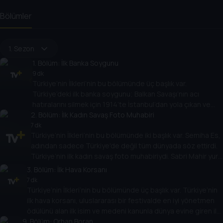
Bölümler
1. Sezon
1
. Bölüm:
İlk Banka Soygunu
9 dk
Türkiye’nin İlkleri’nin bu bölümünde üç başlık var.
Türkiye’deki ilk banka soygunu; Balkan Savaşı’nın acı
hatıralarını silmek için 1914’te İstanbul’dan yola çıkan ve
2
ama hedeflerine ulaşamadan uçakları düşen ilk hava
. Bölüm:
İlk Kadın Savaş Foto Muhabiri
şehitlerinin öyküsü ve Türkiye’deki ilk tüp bebeğin
7 dk
Türkiye’nin İlkleri’nin bu bölümünde iki başlık var. Semiha Es,
hikayesi…
adından sadece Türkiye'de değil tüm dünyada söz ettirdi.
Türkiye’nin ilk kadın savaş foto muhabiriydi. Sabri Mahir yurt
dışında bir takımda oynayan ilk Türk futbolcu olarak tarihe
3
. Bölüm:
İlk Hava Korsanı
geçti.
7 dk
Türkiye’nin İlkleri’nin bu bölümünde üç başlık var. Türkiye’nin
ilk hava korsanı, uluslararası bir festivalde en iyi yönetmen
ödülünü alan ilk isim ve medeni kanunla dünya evine giren ilk
9
çift…
. Bölüm:
Orhan Boran