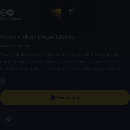
2022
|
Belgesel
Türkiye'nin İlkleri
1. Sezon
1. Bölüm
İlk Banka Soygunu
Türkiye’nin İlkleri’nin bu bölümünde üç başlık var. Türkiye’deki ilk
banka soygunu; Balkan Savaşı’nın acı hatıralarını silmek için 1914’te
İstanbul’dan yola çıkan ve ama hedeflerine ulaşamadan uçakları
düşen ilk hava şehitlerinin öyküsü ve Türkiye’deki ilk tüp bebeğin
HD
hikayesi…
Hemen İzle