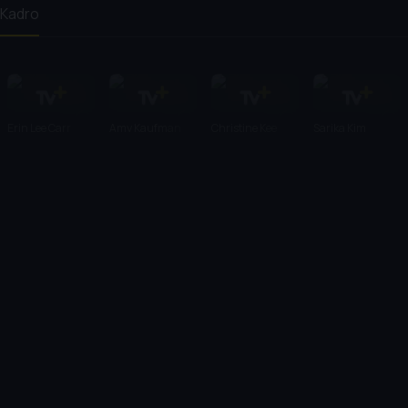
Kadro
Erin Lee Carr
Amy Kaufman
Christine Kee
Sarika Kim