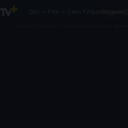
Dizi
Film
Canlı TV
Spor
Belgesel
Ç
Anasayfa
/
Belgesel
/
The Man Without a Heart
/
Sezon