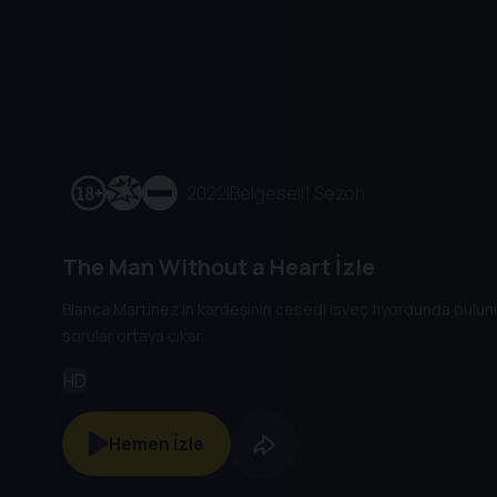
2022
|
Belgesel
|
1 Sezon
The Man Without a Heart İzle
Blanca Martínez’in kardeşinin cesedi İsveç fiyordunda bulununc
sorular ortaya çıkar.
HD
Hemen İzle