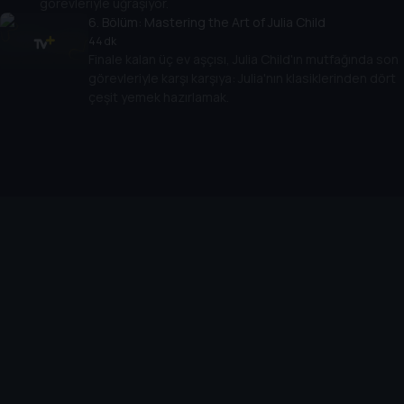
görevleriyle uğraşıyor.
6
. Bölüm:
Mastering the Art of Julia Child
44 dk
Finale kalan üç ev aşçısı, Julia Child'ın mutfağında son
görevleriyle karşı karşıya: Julia'nın klasiklerinden dört
çeşit yemek hazırlamak.
Cihazlar
Öne Çıkanlar
TV+ Pro
Yasal
From
TV+ Nedir?
Aydınlatma Metni
Doğu
TV+ Ev (IPTV)
Kullanım Koşulları
The Housemaid
TV+ Smart TV