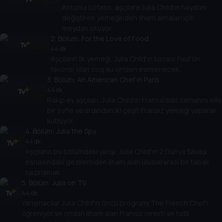
Antonia Lofaso, aşçılara Julia Child'ın hayatını
değiştiren yemeğinden ilham almaları için
meydan okuyor.
2
. Bölüm:
For the Love of Food
44 dk
Aşçıların ilk yemeği, Julia Child'ın kocası Paul'ün
favorisi olan coq au vin'den esinlenecek.
3
. Bölüm:
An American Chef in Paris
44 dk
Rakip ev aşçıları, Julia Child'ın Fransa'daki zamanını elle
bir sufle ve ardından iki çeşit Fransız yemeği yaparak
kutluyor.
4
. Bölüm:
Julia the Spy
44 dk
Aşçıların bu bölümdeki yarışı, Julia Child'ın 2.Dünya Savaşı
esnasındaki gezilerinden ilham alan uluslararası bir tabak
hazırlamak.
5
. Bölüm:
Julia on TV
44 dk
Yarışmacılar Julia Child'ın öncü programı The French Chef'i
öğreniyor ve ondan ilham alan Fransız omleti ve tatlı