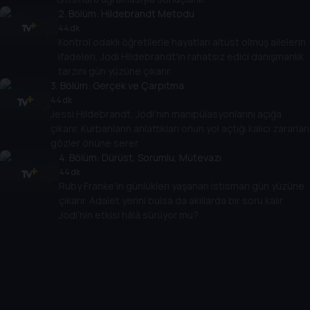
2
. Bölüm:
Hildebrandt Metodu
44 dk
Kontrol odaklı öğretilerle hayatları altüst olmuş ailelerin
ifadeleri, Jodi Hildebrandt'ın rahatsız edici danışmanlık
tarzını gün yüzüne çıkarır.
3
. Bölüm:
Gerçek ve Çarpıtma
44 dk
Jessi Hildebrandt, Jodi'nin manipülasyonlarını açığa
çıkarır. Kurbanların anlattıkları onun yol açtığı kalıcı zararları
gözler önüne serer.
4
. Bölüm:
Dürüst, Sorumlu, Mütevazı
44 dk
Ruby Franke'in günlükleri yaşanan istismarı gün yüzüne
çıkarır. Adalet yerini bulsa da akıllarda bir soru kalır.
Jodi'nin etkisi hâlâ sürüyor mu?