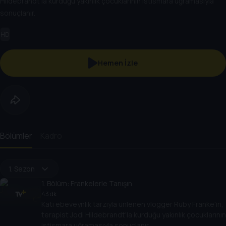
Hildebrandt'la kurduğu yakınlık çocuklarının istismara uğramasıyla
sonuçlanır.
HD
Hemen İzle
Bölümler
Kadro
1. Sezon
1
. Bölüm:
Frankelerle Tanışın
43 dk
Katı ebeveynlik tarzıyla ünlenen vlogger Ruby Franke'in,
terapist Jodi Hildebrandt'la kurduğu yakınlık çocuklarının
istismara uğramasıyla sonuçlanır.