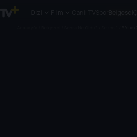
Dizi
Film
Canlı TV
Spor
Belgesel
Ç
Anasayfa
/
Belgesel
/
Sonra Ne Oldu?
/
Sezon 1
/
Bölüm 