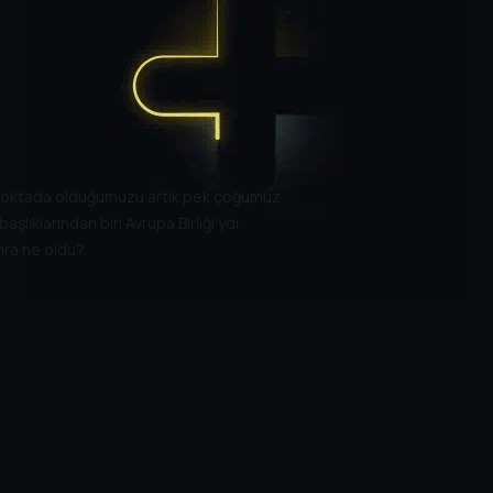
gi noktada olduğumuzu artık pek çoğumuz
şlıklarından biri Avrupa Birliği’ydi.
onra ne oldu?