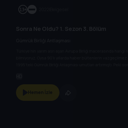
2022
|
Belgesel
Sonra Ne Oldu?
1. Sezon
3. Bölüm
Gümrük Birliği Antlaşması
Türkiye’nin yarım asrı aşan Avrupa Birliği macerasında han
bilmiyoruz. Oysa 90’lı yıllarda haber bültenlerin vazgeçilmez ba
1995’teki Gümrük Birliği Anlaşması umutları artırmıştı. Peki s
HD
Hemen İzle