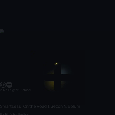
2023
|
Belgesel, Komedi
SmartLess: On the Road
1. Sezon
4. Bölüm
Portillo's for the Burp