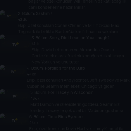
başlar ve özel konukları Will Ferrell'ın da katılacağı ilk
canlı konserlerine hazırlanırlar.
2
. Bölüm:
Sashimi!
42 dk
Ekip, özel konukları Conan O'Brien ve MIT fizikçisi Max
Tegmark ile birlikte Boston'da kar fırtınasına yakalanır.
3
. Bölüm:
Sorry, Did I Lean on Your Laugh?
41 dk
Ekip, David Letterman ve Alexandria Ocasio-
Cortez'e ek olarak özel bir konuğun da katılımıyla
New York'un yolunu tutar.
4
. Bölüm:
Portillo's for the Burp
44 dk
Ekip, özel konukları Andy Richter, Jeff Tweedy ve Mark
Cuban ile Sean'ın memleketi Chicago'ya gider.
5
. Bölüm:
For Tracey in Wisconsin
43 dk
Matt Damon ve izleyicilerin gözdesi, Sean'ın kız
kardeşi Tracey ile çok özel bir Madison gösterisi.
6
. Bölüm:
Time Flies Byeeee
44 dk
Ekip, özel konukları Kevin Hart ve Jimmy Kimmel ile