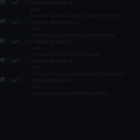
3
. Bölüm:
Episode 1.3
45 dk
Berkan’ın duvarları yüksek, beklentileri derin.
4
. Bölüm:
Episode 1.4
53 dk
Sağanak duygularına set çekmiş durumda.
5
. Bölüm:
Episode 1.5
46 dk
Yükselcan 'ın kafası oldukça karışık.
6
. Bölüm:
Episode 1.6
50 dk
Fatma gülümsüyor ama içinde derin yaralar var.
7
. Bölüm:
Episode 1.7
48 dk
Kaan yalnızlığı alışkanlık haline getirmiş.