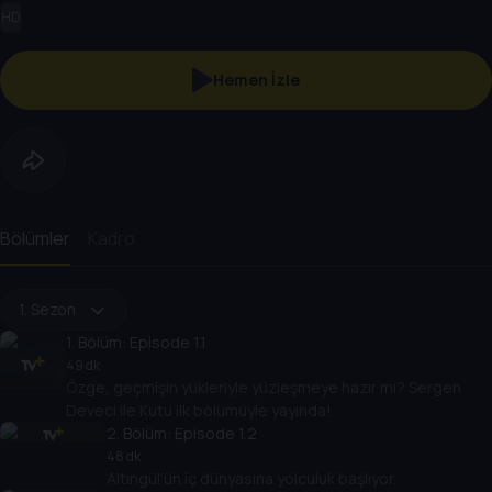
HD
Hemen İzle
Bölümler
Kadro
1. Sezon
1
. Bölüm:
Episode 1.1
49 dk
Özge, geçmişin yükleriyle yüzleşmeye hazır mı? Sergen
Deveci ile Kutu ilk bölümüyle yayında!
2
. Bölüm:
Episode 1.2
48 dk
Altıngül’ün iç dünyasına yolculuk başlıyor.