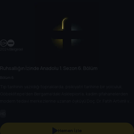
2024
|
Belgesel
Ruhsallığın İzinde Anadolu
1. Sezon
6. Bölüm
Bölüm 6
Tıp tarihinin yazıldığı topraklarda, psikiyatri tarihine bir yolculuk.
Göbeklitepe'den Bergama'daki Asklepion'a, kadim şifahanelerden
modern tedavi merkezlerine uzanan öyküyü Doç. Dr. Fatih Artvinli ve
Dr. Cemal Dindar birlikte anlatıyor.
HD
Hemen İzle