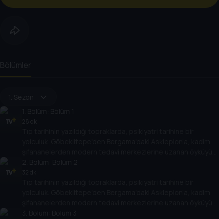
Bölümler
1. Sezon
1
. Bölüm:
Bölüm 1
28 dk
Tıp tarihinin yazıldığı topraklarda, psikiyatri tarihine bir
yolculuk. Göbeklitepe'den Bergama'daki Asklepion'a, kadim
şifahanelerden modern tedavi merkezlerine uzanan öyküyü
Doç. Dr. Fatih Artvinli ve Dr. Cemal Dindar birlikte anlatıyor.
2
. Bölüm:
Bölüm 2
32 dk
Tıp tarihinin yazıldığı topraklarda, psikiyatri tarihine bir
yolculuk. Göbeklitepe'den Bergama'daki Asklepion'a, kadim
şifahanelerden modern tedavi merkezlerine uzanan öyküyü
Doç. Dr. Fatih Artvinli ve Dr. Cemal Dindar birlikte anlatıyor.
3
. Bölüm:
Bölüm 3