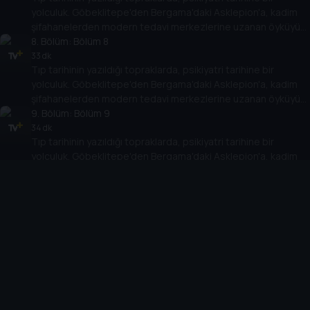
yolculuk. Göbeklitepe'den Bergama'daki Asklepion'a, kadim
şifahanelerden modern tedavi merkezlerine uzanan öyküyü
Doç. Dr. Fatih Artvinli ve Dr. Cemal Dindar birlikte anlatıyor.
8
. Bölüm:
Bölüm 8
33 dk
Tıp tarihinin yazıldığı topraklarda, psikiyatri tarihine bir
yolculuk. Göbeklitepe'den Bergama'daki Asklepion'a, kadim
şifahanelerden modern tedavi merkezlerine uzanan öyküyü
Doç. Dr. Fatih Artvinli ve Dr. Cemal Dindar birlikte anlatıyor.
9
. Bölüm:
Bölüm 9
34 dk
Tıp tarihinin yazıldığı topraklarda, psikiyatri tarihine bir
yolculuk. Göbeklitepe'den Bergama'daki Asklepion'a, kadim
şifahanelerden modern tedavi merkezlerine uzanan öyküyü
Doç. Dr. Fatih Artvinli ve Dr. Cemal Dindar birlikte anlatıyor.
10
. Bölüm:
Bölüm 10
37 dk
Tıp tarihinin yazıldığı topraklarda, psikiyatri tarihine bir
yolculuk. Göbeklitepe'den Bergama'daki Asklepion'a, kadim
şifahanelerden modern tedavi merkezlerine uzanan öyküyü
Doç. Dr. Fatih Artvinli ve Dr. Cemal Dindar birlikte anlatıyor.
Cihazlar