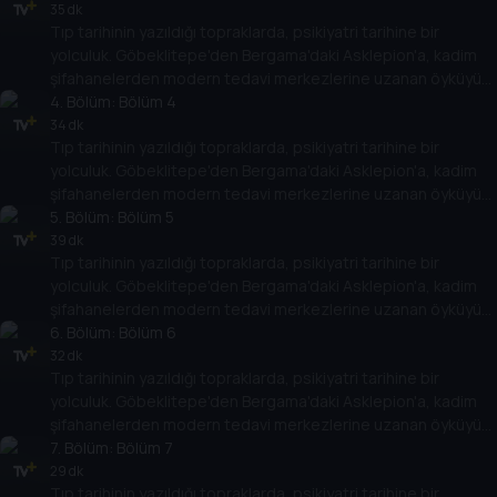
35 dk
Tıp tarihinin yazıldığı topraklarda, psikiyatri tarihine bir
yolculuk. Göbeklitepe'den Bergama'daki Asklepion'a, kadim
şifahanelerden modern tedavi merkezlerine uzanan öyküyü
Doç. Dr. Fatih Artvinli ve Dr. Cemal Dindar birlikte anlatıyor.
4
. Bölüm:
Bölüm 4
34 dk
Tıp tarihinin yazıldığı topraklarda, psikiyatri tarihine bir
yolculuk. Göbeklitepe'den Bergama'daki Asklepion'a, kadim
şifahanelerden modern tedavi merkezlerine uzanan öyküyü
Doç. Dr. Fatih Artvinli ve Dr. Cemal Dindar birlikte anlatıyor.
5
. Bölüm:
Bölüm 5
39 dk
Tıp tarihinin yazıldığı topraklarda, psikiyatri tarihine bir
yolculuk. Göbeklitepe'den Bergama'daki Asklepion'a, kadim
şifahanelerden modern tedavi merkezlerine uzanan öyküyü
Doç. Dr. Fatih Artvinli ve Dr. Cemal Dindar birlikte anlatıyor.
6
. Bölüm:
Bölüm 6
32 dk
Tıp tarihinin yazıldığı topraklarda, psikiyatri tarihine bir
yolculuk. Göbeklitepe'den Bergama'daki Asklepion'a, kadim
şifahanelerden modern tedavi merkezlerine uzanan öyküyü
Doç. Dr. Fatih Artvinli ve Dr. Cemal Dindar birlikte anlatıyor.
7
. Bölüm:
Bölüm 7
29 dk
Tıp tarihinin yazıldığı topraklarda, psikiyatri tarihine bir