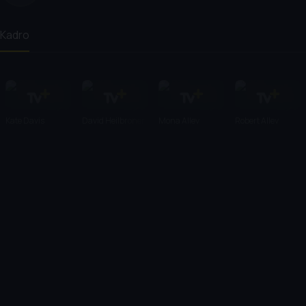
Kadro
Kate Davis
David Heilbroner
Mona Alley
Robert Alley