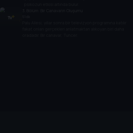
psikozun etkisi altında bulur.
3
. Bölüm:
Bir Canavarın Oluşumu
51 dk
Palu Ailesi, yıllar sonra bir televizyon programına katılır
fakat onları gerçekleri anlatmaktan alıkoyan biri daha
oradadır. Bir canavar, Tuncer.
Cihazlar