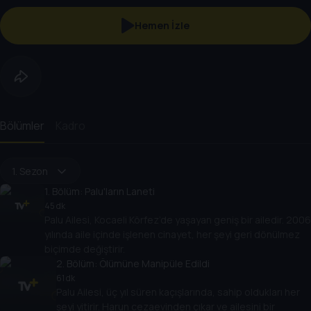
Hemen İzle
Bölümler
Kadro
1. Sezon
1
. Bölüm:
Palu'ların Laneti
45 dk
Palu Ailesi, Kocaeli Körfez’de yaşayan geniş bir ailedir. 2006
yılında aile içinde işlenen cinayet, her şeyi geri dönülmez
biçimde değiştirir.
2
. Bölüm:
Ölümüne Manipüle Edildi
61 dk
Palu Ailesi, üç yıl süren kaçışlarında, sahip oldukları her
şeyi yitirir. Harun cezaevinden çıkar ve ailesini bir