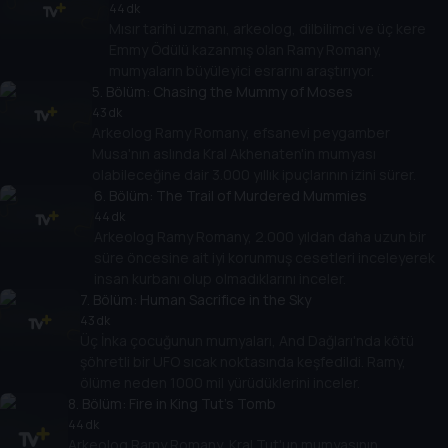
44 dk
Mısır tarihi uzmanı, arkeolog, dilbilimci ve üç kere
Emmy Ödülü kazanmış olan Ramy Romany,
mumyaların büyüleyici esrarını araştırıyor.
5
. Bölüm:
Chasing the Mummy of Moses
43 dk
Arkeolog Ramy Romany, efsanevi peygamber
Musa'nın aslında Kral Akhenaten'in mumyası
olabileceğine dair 3.000 yıllık ipuçlarının izini sürer.
6
. Bölüm:
The Trail of Murdered Mummies
44 dk
Arkeolog Ramy Romany, 2.000 yıldan daha uzun bir
süre öncesine ait iyi korunmuş cesetleri inceleyerek
insan kurbanı olup olmadıklarını inceler.
7
. Bölüm:
Human Sacrifice in the Sky
43 dk
Üç İnka çocuğunun mumyaları, And Dağları'nda kötü
şöhretli bir UFO sıcak noktasında keşfedildi. Ramy,
ölüme neden 1000 mil yürüdüklerini inceler.
8
. Bölüm:
Fire in King Tut's Tomb
44 dk
Arkeolog Ramy Romany, Kral Tut'un mumyasının