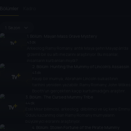
Bölümler
Kadro
1. Sezon
1
. Bölüm:
Mayan Mass Grave Mystery
43 dk
Arkeolog Ramy Romany, antik Maya şehri Mayapán'da
gizemli bir su altı mezarını araştırıyor. Bu insanlar,
insanların kurbanları mıydı?
2
. Bölüm:
Hunting the Mummy of Lincoln's Assassin
43 dk
Kayıp bir mumya, Abraham Lincoln suikastının
tarihini yeniden yazabilir. Ramy Romany, John Wilkes
Booth'un gerçekten kaçıp kurtulmadığını araştırır.
3
. Bölüm:
The Cursed Mummy Tribe
44 dk
Eski Mısır bilimcisi, arkeolog, dilbilimci ve üç kere Emmy
Ödülü kazanmış olan Ramy Romany mumyaların
büyüleyici esrarını araştırıyor.
4
. Bölüm:
Stolen Fortune of the Pirate Mummy