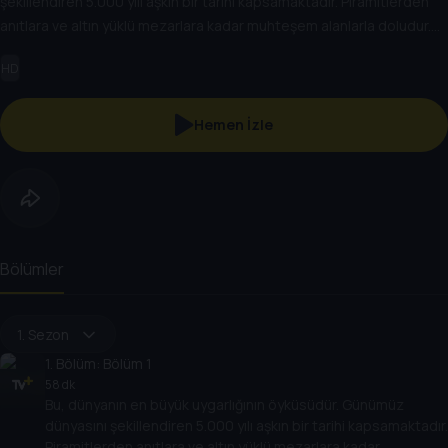
şekillendiren 5.000 yılı aşkın bir tarihi kapsamaktadır. Piramitlerden
anıtlara ve altın yüklü mezarlara kadar muhteşem alanlarla doludur.
Destansı hikayeler mucitler, kahramanlar, kahramanlar, kötü adamlar,
HD
zanaatkarlar, öncüler ve büyük Firavunlardan oluşan bu gelişen
toplumun etrafında döner. Bu, antik Mısır'ın hikayesidir.
Hemen İzle
Bölümler
1. Sezon
1
. Bölüm:
Bölüm 1
58 dk
Bu, dünyanın en büyük uygarlığının öyküsüdür. Günümüz
dünyasını şekillendiren 5.000 yılı aşkın bir tarihi kapsamaktadır.
Piramitlerden anıtlara ve altın yüklü mezarlara kadar