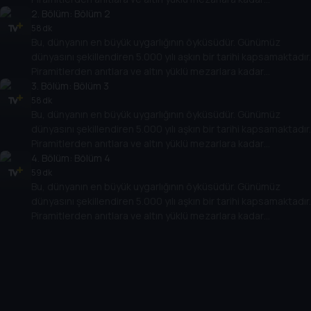
muhteşem alanlarla doludur. Destansı hikayeler mucitler,
2
. Bölüm:
Bölüm 2
kahramanlar, kahramanlar, kötü adamlar, zanaatkarlar, öncüler
58 dk
Bu, dünyanın en büyük uygarlığının öyküsüdür. Günümüz
ve büyük Firavunlardan oluşan bu gelişen toplumun etrafında
dünyasını şekillendiren 5.000 yılı aşkın bir tarihi kapsamaktadır.
döner. Bu, antik Mısır'ın hikayesidir.
Piramitlerden anıtlara ve altın yüklü mezarlara kadar
muhteşem alanlarla doludur. Destansı hikayeler mucitler,
3
. Bölüm:
Bölüm 3
kahramanlar, kahramanlar, kötü adamlar, zanaatkarlar, öncüler
58 dk
Bu, dünyanın en büyük uygarlığının öyküsüdür. Günümüz
ve büyük Firavunlardan oluşan bu gelişen toplumun etrafında
dünyasını şekillendiren 5.000 yılı aşkın bir tarihi kapsamaktadır.
döner. Bu, antik Mısır'ın hikayesidir.
Piramitlerden anıtlara ve altın yüklü mezarlara kadar
muhteşem alanlarla doludur. Destansı hikayeler mucitler,
4
. Bölüm:
Bölüm 4
kahramanlar, kahramanlar, kötü adamlar, zanaatkarlar, öncüler
59 dk
Bu, dünyanın en büyük uygarlığının öyküsüdür. Günümüz
ve büyük Firavunlardan oluşan bu gelişen toplumun etrafında
dünyasını şekillendiren 5.000 yılı aşkın bir tarihi kapsamaktadır.
döner. Bu, antik Mısır'ın hikayesidir.
Piramitlerden anıtlara ve altın yüklü mezarlara kadar
muhteşem alanlarla doludur. Destansı hikayeler mucitler,
kahramanlar, kahramanlar, kötü adamlar, zanaatkarlar, öncüler
ve büyük Firavunlardan oluşan bu gelişen toplumun etrafında
döner. Bu, antik Mısır'ın hikayesidir.