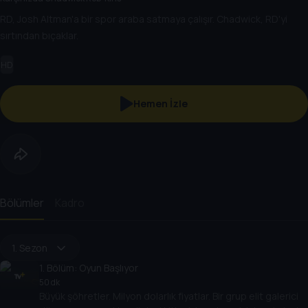
RD, Josh Altman'a bir spor araba satmaya çalışır. Chadwick, RD'yi
sırtından bıçaklar.
HD
Hemen İzle
Bölümler
Kadro
1. Sezon
1
. Bölüm:
Oyun Başlıyor
50 dk
Büyük şöhretler. Milyon dolarlık fiyatlar. Bir grup elit galerici