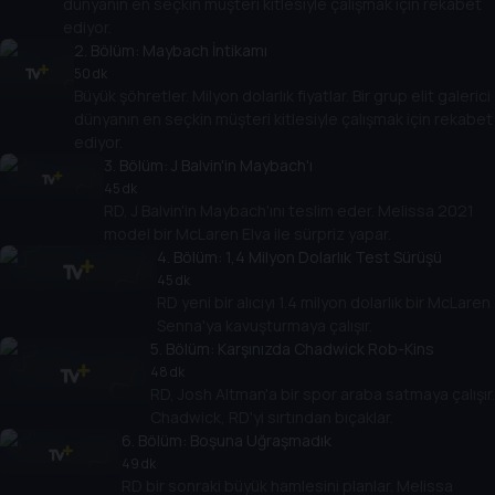
dünyanın en seçkin müşteri kitlesiyle çalışmak için rekabet
ediyor.
2
. Bölüm:
Maybach İntikamı
50 dk
Büyük şöhretler. Milyon dolarlık fiyatlar. Bir grup elit galerici
dünyanın en seçkin müşteri kitlesiyle çalışmak için rekabet
ediyor.
3
. Bölüm:
J Balvin'in Maybach'ı
45 dk
RD, J Balvin'in Maybach'ını teslim eder. Melissa 2021
model bir McLaren Elva ile sürpriz yapar.
4
. Bölüm:
1,4 Milyon Dolarlık Test Sürüşü
45 dk
RD yeni bir alıcıyı 1.4 milyon dolarlık bir McLaren
Senna'ya kavuşturmaya çalışır.
5
. Bölüm:
Karşınızda Chadwick Rob-Kins
48 dk
RD, Josh Altman'a bir spor araba satmaya çalışır.
Chadwick, RD'yi sırtından bıçaklar.
6
. Bölüm:
Boşuna Uğraşmadık
49 dk
RD bir sonraki büyük hamlesini planlar. Melissa