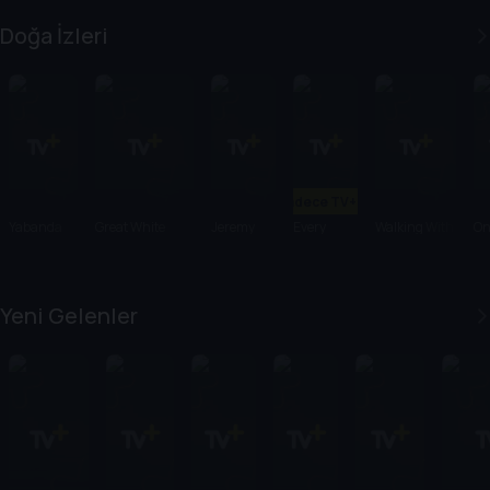
All Lies
Billionaire
Doğa İzleri
Sadece TV+'ta
Yabanda
Great White
Jeremy
Every
Walking With
On
100 Gün
Intersection
Wade's
Little
Elephants
Ea
Dark
Thing
Waters
Yeni Gelenler