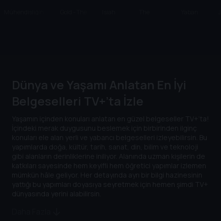
Mühendisliğin
Gold - The
Isiah
The
Yaban
Felaketle Sınavı
Currency OF
Bayramı
Welcome
Evler
J
Greed
Table
Dünya ve Yaşamı Anlatan En İyi
Belgeselleri TV+’ta İzle
Yaşamın içinden konuları anlatan en güzel belgeseller TV+’ta!
İçindeki merak duygusunu beslemek için birbirinden ilginç
konuları ele alan yerli ve yabancı belgeselleri izleyebilirsin. Bu
yapımlarda doğa, kültür, tarih, sanat, din, bilim ve teknoloji
gibi alanların derinliklerine iniliyor. Alanında uzman kişilerin de
katkıları sayesinde hem keyifli hem öğretici yapımlar izlemen
mümkün hâle geliyor. Her detayında ayrı bir bilgi hazinesinin
yattığı bu yapımları doyasıya seyretmek için hemen şimdi TV+
dünyasında yerini alabilirsin.
Daha Fazla