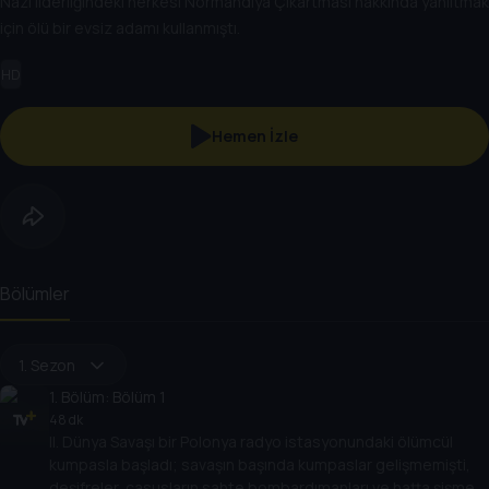
Nazi liderliğindeki herkesi Normandiya Çıkartması hakkında yanıltmak
için ölü bir evsiz adamı kullanmıştı.
HD
Hemen İzle
Bölümler
1. Sezon
1
. Bölüm:
Bölüm 1
48 dk
II. Dünya Savaşı bir Polonya radyo istasyonundaki ölümcül
kumpasla başladı; savaşın başında kumpaslar gelişmemişti,
deşifreler, casusların sahte bombardımanları ve hatta şişme