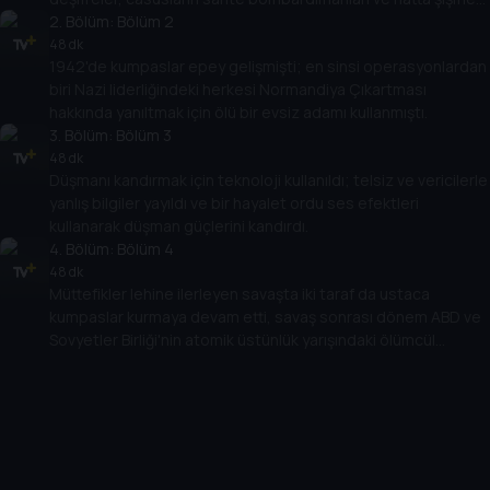
tanklar kullanılmıştı.
2
. Bölüm:
Bölüm 2
48 dk
1942'de kumpaslar epey gelişmişti; en sinsi operasyonlardan
biri Nazi liderliğindeki herkesi Normandiya Çıkartması
hakkında yanıltmak için ölü bir evsiz adamı kullanmıştı.
3
. Bölüm:
Bölüm 3
48 dk
Düşmanı kandırmak için teknoloji kullanıldı; telsiz ve vericilerle
yanlış bilgiler yayıldı ve bir hayalet ordu ses efektleri
kullanarak düşman güçlerini kandırdı.
4
. Bölüm:
Bölüm 4
48 dk
Müttefikler lehine ilerleyen savaşta iki taraf da ustaca
kumpaslar kurmaya devam etti, savaş sonrası dönem ABD ve
Sovyetler Birliği'nin atomik üstünlük yarışındaki ölümcül
casusluk oyununa tanık oldu.