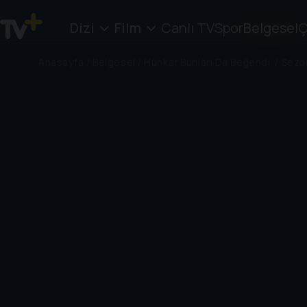
Dizi
Film
Canlı TV
Spor
Belgesel
Ç
Anasayfa
/
Belgesel
/
Hünkar Bunları Da Beğendi
/
Sezo