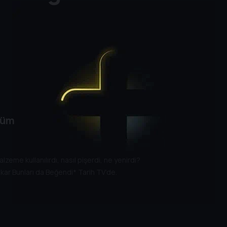
lüm
eme kullanılırdı, nasıl pişerdi, ne yenirdi?
kar Bunları da Beğendi* Tarih TV’de.