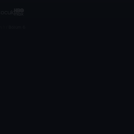
ocuk
n 1
/
Bölüm 6