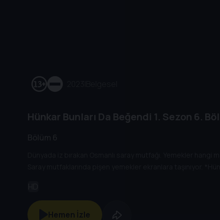
2023
|
Belgesel
Hünkar Bunları Da Beğendi
1. Sezon
6. Bö
Bölüm 6
Dünyada iz bırakan Osmanlı saray mutfağı. Yemekler hangi malz
Saray mutfaklarında pişen yemekler ekranlara taşınıyor. *Hün
HD
Hemen İzle