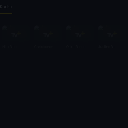
Kadro
Nick Bilton
Christopher
Osiris Bashir
Justine Bateman
Bailey