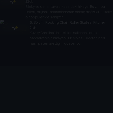
22 dk
Slinky ve demir tava arkasındaki hikaye. Bu zımba
telleri, orijinal tasarımlarından birkaç değişiklikle kalıcı
bir popülerliğe sahiptir.
6
. Bölüm:
Rocking Chair, Roller Skates, Pitcher
21 dk
Kuzey Carolina'da üretilen sallanan terapi
sandalyesinin hikâyesi. Bir şirket 1945'ten beri
nasıl paten ürettiğini gösteriyor.
Cihazlar
Öne Çıkanlar
TV+ Pro
Yasal
From
TV+ Nedir?
Aydınlatma Metni
Doğu
TV+ Ev (IPTV)