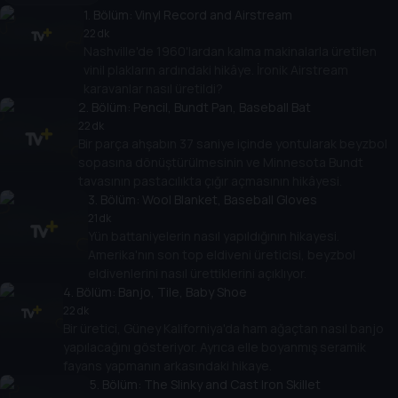
1
. Bölüm:
Vinyl Record and Airstream
22 dk
Nashville'de 1960'lardan kalma makinalarla üretilen
vinil plakların ardındaki hikâye. İronik Airstream
karavanlar nasıl üretildi?
2
. Bölüm:
Pencil, Bundt Pan, Baseball Bat
22 dk
Bir parça ahşabın 37 saniye içinde yontularak beyzbol
sopasına dönüştürülmesinin ve Minnesota Bundt
tavasının pastacılıkta çığır açmasının hikâyesi.
3
. Bölüm:
Wool Blanket, Baseball Gloves
21 dk
Yün battaniyelerin nasıl yapıldığının hikayesi.
Amerika'nın son top eldiveni üreticisi, beyzbol
eldivenlerini nasıl ürettiklerini açıklıyor.
4
. Bölüm:
Banjo, Tile, Baby Shoe
22 dk
Bir üretici, Güney Kaliforniya'da ham ağaçtan nasıl banjo
yapılacağını gösteriyor. Ayrıca elle boyanmış seramik
fayans yapmanın arkasındaki hikaye.
5
. Bölüm:
The Slinky and Cast Iron Skillet