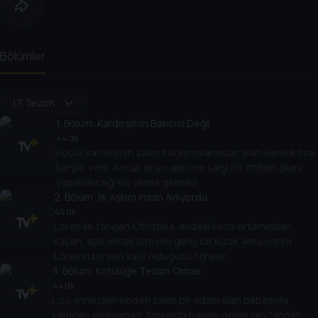
Bölümler
17. Sezon
1
. Bölüm:
Kardeşimin Bakıcısı Değil
44 dk
Küçük kardeşinin zalim sataşmalarından yılan Renee ona
karşılık verir. Ancak onun ailesine karşı bir intikam planı
yapabileceği hiç aklına gelmez.
2
. Bölüm:
İlk Aşkım İnsan Avlıyordu
44 dk
Loren ile tanışan Christina, evdeki kaos ortamından
kaçan, aşık olmak isteyen genç bir kızdır. Ama sonra
Loren'in bir seri katil olduğunu öğrenir.
3
. Bölüm:
Kötülüğe Teslim Olmak
44 dk
Lisa annesinin neden zalim bir adam olan babasıyla
kaldığını anlayamaz. Sonunda başına gelen şey tahmin