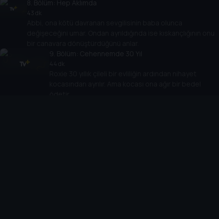
8
. Bölüm:
Hep Aklımda
43 dk
Abbi, ona kötü davranan sevgilisinin baba olunca
değişeceğini umar. Ondan ayrıldığında ise kıskançlığının onu
bir canavara dönüştürdüğünü anlar.
9
. Bölüm:
Cehennemde 30 Yıl
44 dk
Roxie 30 yıllık çileli bir evliliğin ardından nihayet
kocasından ayrılır. Ama kocası ona ağır bir bedel
ödetir.
10
. Bölüm:
Yaparken Islık Çalıyordu
44 dk
Melanie, Tracy'nin yalanlarına rağmen ilişkilerini yürütmek
için çok çaba harcar. Neden sonra onun zalimce bir
cinayet planladığını öğrenir.
Cihazlar
Öne Çıkanlar
TV+ Pro
Yasal
From