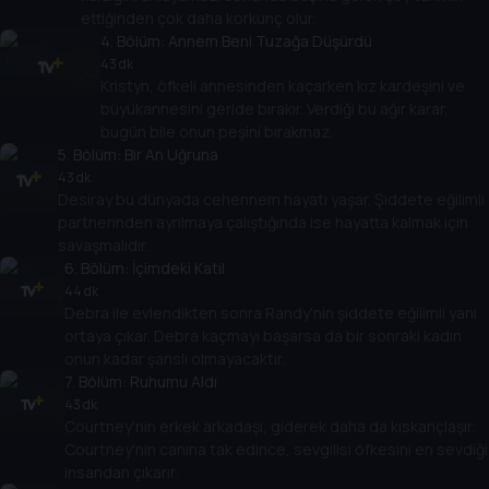
ettiğinden çok daha korkunç olur.
4
. Bölüm:
Annem Beni Tuzağa Düşürdü
43 dk
Kristyn, öfkeli annesinden kaçarken kız kardeşini ve
büyükannesini geride bırakır. Verdiği bu ağır karar,
bugün bile onun peşini bırakmaz.
5
. Bölüm:
Bir An Uğruna
43 dk
Desiray bu dünyada cehennem hayatı yaşar. Şiddete eğilimli
partnerinden ayrılmaya çalıştığında ise hayatta kalmak için
savaşmalıdır.
6
. Bölüm:
İçimdeki Katil
44 dk
Debra ile evlendikten sonra Randy'nin şiddete eğilimli yanı
ortaya çıkar. Debra kaçmayı başarsa da bir sonraki kadın
onun kadar şanslı olmayacaktır.
7
. Bölüm:
Ruhumu Aldı
43 dk
Courtney'nin erkek arkadaşı, giderek daha da kıskançlaşır.
Courtney'nin canına tak edince, sevgilisi öfkesini en sevdiği
insandan çıkarır.