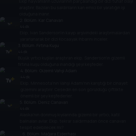
Ekip hayvanların uzuvlarının parçalandığı bir dizi tuhaf olayı
araştırır. Bazıları bu saldırıların kan emici bir yaratığın işi
olduğuna inanır.
2
. Bölüm:
Kar Canavarı
44 dk
Ekip, Ivan Sanderson'ın kayıp arşivindeki araştırmalardan
yararlanarak bir dizi Kocaayak ihbarını inceler.
3
. Bölüm:
Fırtına Kuşu
44 dk
Büyük yırtıcı kuşları araştıran ekip, Sanderson'ın gizemli
fırtına kuşu olduğuna inandığı şeyi keşfeder.
4
. Bölüm:
Gizemli Vahşi Adam
44 dk
Ekip, Minnesota'nın Vahşi Adamı'nın karıştığı bir cinayet
gizemini araştırır. Cesedin en son görüldüğü çiftlikte
önemli bir şey keşfederler.
5
. Bölüm:
Deniz Canavarı
44 dk
Alaska'nın donmuş kıyılarında gizemli bir yırtıcı, katil
balinaları avlar. Ekip, tekrar saldırmadan önce canavarı
tespit edebilecek mi?
6
. Bölüm:
Mağara Ejderhası