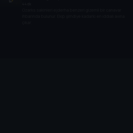
44 dk
Ozarks sakinleri ejderha benzeri gizemli bir canavar
ihbarında bulunur. Ekip şimdiye kadarki en iddialı avına
çıkar.
Cihazlar
Öne Çıkanlar
TV+ Pro
Yasal
From
TV+ Nedir?
Aydınlatma Metni
Doğu
TV+ Ev (IPTV)
Kullanım Koşulları
The Housemaid
TV+ Smart TV