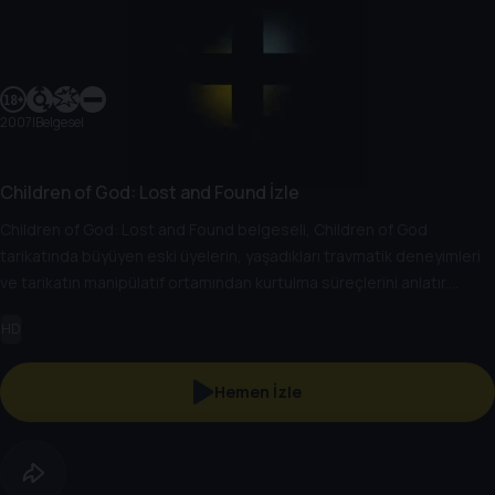
2007
|
Belgesel
Children of God: Lost and Found İzle
Children of God: Lost and Found belgeseli, Children of God
tarikatında büyüyen eski üyelerin, yaşadıkları travmatik deneyimleri
ve tarikatın manipülatif ortamından kurtulma süreçlerini anlatır.
Çocukluklarındaki istismar ve baskıyı paylaşan eski üyeler, özgürlük
HD
ve iyileşme yolundaki mücadelelerini gözler önüne serer.
Hemen İzle