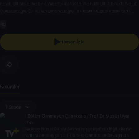
neydi, bir asker ve bir siyasetçi olarak tarihe nasıl bir iz bıraktı. Nejat
Çuhadaroğlu, Dr. Alihan Limoncuoğlu ile Hisart Müzesi’ndeki tarihi
objeler eşliğinde Enver Paşa’yı konuşuyor.
HD
Hemen İzle
Bölümler
1. Sezon
1
. Bölüm:
Bilinmeyen Çanakkale / Prof. Dr. Mesut Uyar
47 dk
Sadece Birinci Dünya Savaşı’nın gidişatını değil, dünya
tarihini de değiştirdi. 1915’teki Çanakkale Savaşı’nda