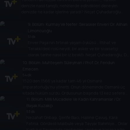
denizle nasıl tanıştı, nehirlerde edindikleri deneyim
denizde ne kadar işlerine yaradı? Nejat Çuhadaroğlu
sordu, Dr. Cihan Yemişçi yanıtladı. Hisart Canlı Tarih
Müzesi'ndeki materyaller eşliğinde keyifli bir sohbet.
9
. Bölüm:
Kurmay Ve Nefer: Serasker Enver/ Dr. Alihan
Limoncuoğlu
51 dk
Enver Paşa’nın fırtınalı yaşam öyküsü… İttihat ve
Terakki’deki rolü neydi, bir asker ve bir siyasetçi
olarak tarihe nasıl bir iz bıraktı. Nejat Çuhadaroğlu, Dr.
Alihan Limoncuoğlu ile Hisart Müzesi’ndeki tarihi
10
. Bölüm:
Muhteşem Süleyman / Prof. Dr. Feridun
objeler eşliğinde Enver Paşa’yı konuşuyor.
Emecen
54 dk
1520’den 1566’ya kadar tam 46 yıl Osmanlı
İmparatorluğu’nu yönetti. Onun döneminde Osmanlı üç
kıtada hüküm sürdü. Ordusunun başında 13 kez sefere
çıktı. Ölümü de yine bir sefer sırasında oldu. Dünyada
11
. Bölüm:
Milli Mücadele Ve Kadın Kahramanlar / Dr.
“Muteşem Süleyman” diye tanındı. Nejat Çuhadaroğlu,
Başak Kuzakçı
Prof. Dr. Feridun Emecen ile Kanuni Sultan Süleyman’ı
53 dk
konuşuyor.
Nezahat Onbaşı, Şerife Bacı, Halime Çavuş, Kara
Fatma, Gördesli Makbule veya Tayyar Rahmiye… Onlar
Kurtuluş Savaşı’nda cepheden cepheye koşan kadın