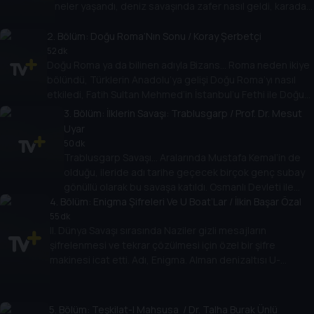
neler yaşandı, deniz savaşında zafer nasıl geldi, karadaki
muharebeler tarihe hangi izleri bıraktı? Nejat
Çuhadaroğlu, Prof. Dr. Mesut Uyar ile konuşuyor.
2
. Bölüm:
Doğu Roma’Nın Sonu / Koray Şerbetçi
52 dk
Doğu Roma ya da bilinen adıyla Bizans… Roma neden ikiye
bölündü, Türklerin Anadolu’ya gelişi Doğu Roma’yı nasıl
etkiledi, Fatih Sultan Mehmed’in İstanbul’u Fethi ile Doğu
Roma tarih sahnesinden nasıl çekildi? Nejat Çuhadaroğlu,
3
. Bölüm:
İlklerin Savaşı: Trablusgarp / Prof. Dr. Mesut
tarihçi Koray Şerbetçi anlattı.
Uyar
50 dk
Trablusgarp Savaşı… Aralarında Mustafa Kemal’in de
olduğu, ileride adı tarihe geçecek birçok genç subay
gönüllü olarak bu savaşa katıldı. Osmanlı Devleti ile
4
. Bölüm:
İtalya arasındaki savaş tarihe ilklerin savaşı olarak
Enigma Şifreleri Ve U Boat’Lar / İlkin Başar Özal
geçti. Nejat Çuhadaroğlu, Prof. Dr. Mesut Uyar ile
55 dk
II. Dünya Savaşı sırasında Naziler gizli mesajların
konuşuyor.
şifrelenmesi ve tekrar çözülmesi için özel bir şifre
makinesi icat etti. Adı, Enigma. Alman denizaltısı U-
Boat’lar da bu şifreleme sistemini kullanıyordu. Nejat
Çuhadaroğlu, İlkin Başar Özal ile Enigma ve U-Boat’ların
savaşa etkisini konuşuyor.
5
. Bölüm:
Teşkilat-I Mahsusa / Dr. Talha Burak Ünlü