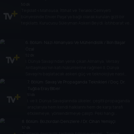
50 dk
Teşkilat-ı Mahsusa, İttihat ve Terakki Cemiyeti
bünyesinde Enver Paşa'ya bağlı olarak kurulan gizli bir
teşkilattı. Kurucusu Süleyman Askeri Bey’di. İstihbarat ve
propaganda faaliyetlerinde bulundu. Nejat Çuhadaroğlu,
Dr. Talha Burak Ünlü ile Teşkilat-ı Mahsusa’nın
bilinmeyenlerini konuşuyor.
6
. Bölüm:
Nazi Almanyası Ve Mühendislik / İlkin Başar
Özal
52 dk
I. Dünya Savaşı’ndan yenik çıkan Almanya, Versay
Antlaşması’nın katı hükümlerine rağmen II. Dünya
Savaşı’nı başlatacak askeri güç ve teknolojiye nasıl
kavuştu? Naziler, Nazi Almanyası askeri mühendislik
7
. Bölüm:
Savaş Ve Propaganda Teknikleri / Doç. Dr.
alanında nasıl bir aşama kaydetmişti? Nejat
Tuğba Eray Biber
Çuhadaroğlu, İlkin Başar Özal ile konuşuyor.
51 dk
I. ve II. Dünya Savaşlarında ülkeler, çeşitli propaganda
araçlarıyla hem kendi halklarını hem de karşı tarafı
etkilemeye, yönlendirmeye çalıştı. Peki hangi
propaganda teknikleri kullanıldı; amaçları neydi, etkileri
8
. Bölüm:
Bozkırdan Denizlere / Dr. Cihan Yemişçi
ne oldu? Nejat Çuhadaroğlu, Doç. Dr. Tuğba Eray Biber
57 dk
ile konuşuyor.
Türklerin denizcilik tarihinin bilinmeyenleri… Türkler