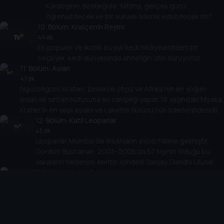
Kardeşinin desteğiyle, Mtima, gerçek gücü
öğrenebilecek ve bir sürüye liderlik edebilecek mi?
10
. Bölüm:
Kraliçenin Rejimi
44 dk
En popüler ve ikonik büyük kedi hikâyelerinden bir
seçkiyle, kedi dünyasında anneliğin izini sürüyoruz.
11
. Bölüm:
Aslan
47 dk
Ngorongoro Krateri, binlerce otçul ve Afrika’nın en yoğun
aslan ile sırtlan nüfusuna ev sahipliği yapar. 18 yaşındaki Msaka,
Krater’in en yaşlı aslanı ve Lakette Sürüsü’nün liderlerindendir.
12
. Bölüm:
Katil Leoparlar
45 dk
Leoparlar Mumbai’de insanların avcısı hâline gelmiştir.
Gordon Buchanan, 2001–2006’da 57 kişinin öldüğü bu
vakaların nedenini, kentin içindeki Sanjay Gandhi Ulusal
13
Parkı’nda araştırır.
. Bölüm:
Kaplan Savaşları
44 dk
Hindistan’ın kalbinde bir kaplan ailesi, kayıp bir
imparatorluğun kalıntılarında hâkimiyet mücadelesi verir.
Genç B1, kendi hanedanını kurmak için yaşlanan