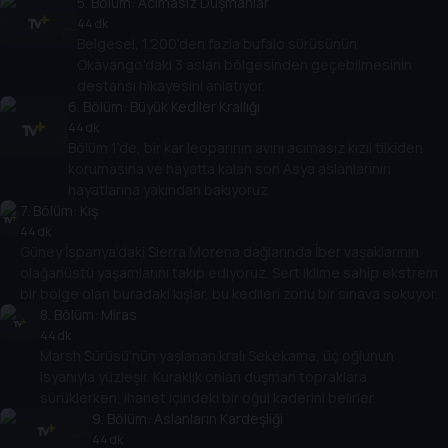
5
. Bölüm:
Acımasız Düşmanlar
44 dk
Belgesel, 1.200'den fazla bufalo sürüsünün
Okavango'daki 3 aslan bölgesinden geçebilmesinin
destansı hikayesini anlatıyor.
6
. Bölüm:
Büyük Kediler Krallığı
44 dk
Bölüm 1'de, bir kar leoparının avını acımasız kızıl tilkiden
korumasına ve hayatta kalan son Asya aslanlarının
hayatlarına yakından bakıyoruz.
7
. Bölüm:
Kış
44 dk
Güney İspanya'daki Sierra Morena dağlarında İber vaşaklarının
olağanüstü yaşamlarını takip ediyoruz. Sert iklime sahip ekstrem
bir bölge olan buradaki kışlar, bu kedileri zorlu bir sınava sokuyor.
8
. Bölüm:
Miras
44 dk
Marsh Sürüsü’nün yaşlanan kralı Sekekama, üç oğlunun
isyanıyla yüzleşir. Kuraklık onları düşman topraklara
sürüklerken, ihanet içindeki bir oğul kaderini belirler.
9
. Bölüm:
Aslanların Kardeşliği
44 dk