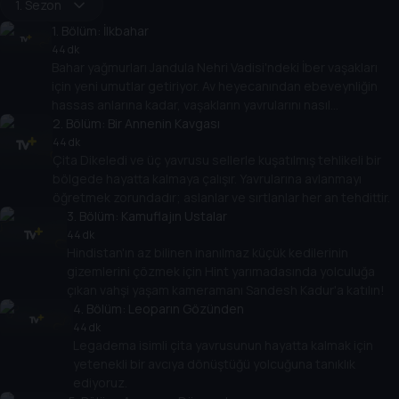
1. Sezon
1
. Bölüm:
İlkbahar
44 dk
Bahar yağmurları Jandula Nehri Vadisi'ndeki İber vaşakları
için yeni umutlar getiriyor. Av heyecanından ebeveynliğin
hassas anlarına kadar, vaşakların yavrularını nasıl
büyüttüklerine tanık oluyoruz.
2
. Bölüm:
Bir Annenin Kavgası
44 dk
Çita Dikeledi ve üç yavrusu sellerle kuşatılmış tehlikeli bir
bölgede hayatta kalmaya çalışır. Yavrularına avlanmayı
öğretmek zorundadır; aslanlar ve sırtlanlar her an tehdittir.
3
. Bölüm:
Kamuflajın Ustalar
44 dk
Hindistan'ın az bilinen inanılmaz küçük kedilerinin
gizemlerini çözmek için Hint yarımadasında yolculuğa
çıkan vahşi yaşam kameramanı Sandesh Kadur'a katılın!
4
. Bölüm:
Leoparın Gözünden
44 dk
Legadema isimli çita yavrusunun hayatta kalmak için
yetenekli bir avcıya dönüştüğü yolcuğuna tanıklık
ediyoruz.