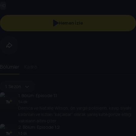
HD
Hemen İzle
Bölümler
Kadro
1. Sezon
1
. Bölüm:
Episode 1.1
54 dk
Derrica ve Natalie Wilson, ön yargılı polislerin, kayıp siyahi
kadınları ve kızları “kaçaklar” olarak yanlış kategorize ettiği
vakaların altını çizer.
2
. Bölüm:
Episode 1.2
53 dk