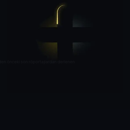
den önceki son röportajlardan derlenen