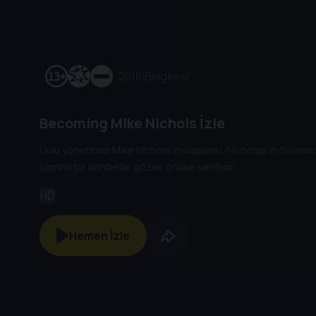
2016
|
Belgesel
Becoming Mike Nichols İzle
Ünlü yönetmen Mike Nichols’ın oluşumu, Nicholas'ın ölümün
samimi bir sohbetle gözler önüne seriliyor.
HD
Hemen İzle