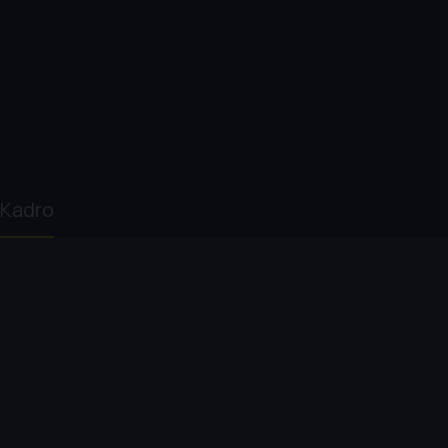
Kadro
Douglas McGrath
Vanessa
Sidney Poitier
Anne B
Redgrave