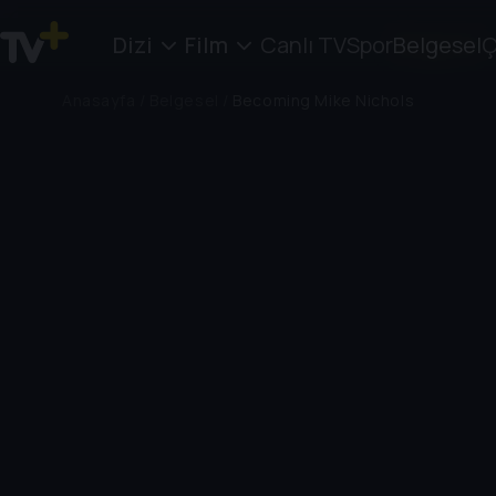
Dizi
Film
Canlı TV
Spor
Belgesel
Ç
Anasayfa
/
Belgesel
/
Becoming Mike Nichols