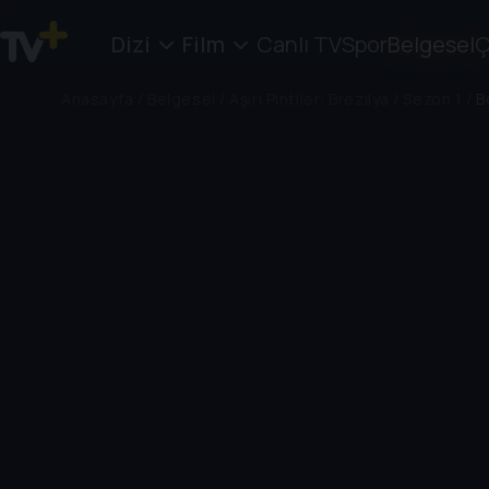
Dizi
Film
Canlı TV
Spor
Belgesel
Ç
Anasayfa
/
Belgesel
/
Aşırı Pintiler: Brezilya
/
Sezon 1
/
B