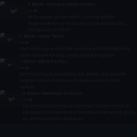
5
. Bölüm:
You Have a Bigfoot Here
44 dk
Bir Kocaayak uzmanı ekibin topladığı delilleri
değerlendiriyor ve Portlock'ın bu yaratıklarla dolu
olduğunu teyit ediyor.
6
. Bölüm:
Camp Terror
44 dk
Nantinaq'ın gece yarısında ana kampa düzenlediği vahşi
saldırı sonrasında ekip üyeleri dehşete kapılıyor.
7
. Bölüm:
We're the Prey
44 dk
Nantinaq'ın suda dolaştığına dair deliller ekip üyelerini
tedirgin ediyor, ormanda açıklanamayan bir kıvılcım
beliriyor.
8
. Bölüm:
Nantinaq's Exorcism
44 dk
Paranormal araştırmacılar Nantinaq'ı sürgün etmek ve
kasabayı onun karanlık enerjisinden kurtarmak için güçlü
bir arınma merasimi düzenliyor.
Cihazlar