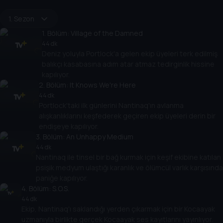
1. Sezon
1
. Bölüm:
Village of the Damned
44 dk
Deniz yoluyla Portlock'a gelen ekip üyeleri terk edilmiş
balıkçı kasabasına adım atar atmaz tedirginlik hissine
kapılıyor.
2
. Bölüm:
It Knows We're Here
44 dk
Portlock'taki ilk günlerini Nantinaq'ın avlanma
alışkanlıklarını keşfederek geçiren ekip üyeleri derin bir
endişeye kapılıyor.
3
. Bölüm:
An Unhappy Medium
44 dk
Nantinaq ile tinsel bir bağ kurmak için keşif ekibine katılan
psişik medyum ulaştığı karanlık ve ölümcül varlık karşısında
paniğe kapılıyor.
4
. Bölüm:
S.O.S.
44 dk
Ekip, Nantinaq'ı saklandığı yerden çıkarmak için bir Kocaayak
uzmanıyla birlikte gerçek Kocaayak ses kayıtlarını yayınlıyor.