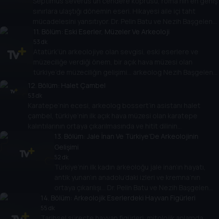
Septimus severus’un cendere köprüsü, roma’nın en geniş
sınırlara ulaştığı dönemin eseri. Hikayesi aile içi taht
mücadelesini yansıtıyor. Dr. Pelin Batu ve Nezih Başgelen
anlatıyor.
11
. Bölüm:
Eski Eserler, Müzeler Ve Arkeoloji
53 dk
Atatürk’ün arkeolojiye olan sevgisi, eski eserlere ve
müzeciliğe verdiği önem, bir açık hava müzesi olan
türkiye’de müzeciliğin gelişimi… arkeolog Nezih Başgelen
ve Dr. Pelin Batu Türkiye’nin arkeolojik zenginliğini
12
. Bölüm:
Halet Çambel
konuşuyor.
53 dk
Karatepe’nin ecesi, arkeolog bossert’in asistanı halet
çambel, türkiye’nin ilk açık hava müzesi olan karatepe
kalıntılarının ortaya çıkarılmasında ve hitit dilinin
çözülmesinde önemli bir paya sahip. Arkeolog Nezih
13
. Bölüm:
Jale İnan Ve Türkiye’De Arkeolojinin
Başgelen ve Dr. Pelin Batu, halet çambel’i anlatıyor.
Gelişimi
52 dk
Türkiye’nin ilk kadın arkeoloğu jale inan’ın hayatı,
antik yunan’ın anadolu’daki izleri ve kremna’nın
ortaya çıkarılışı... Dr. Pelin Batu ve Nezih Başgelen
14
. Bölüm:
anlatıyor.
Arkeolojik Eserlerdeki Hayvan Figürleri
55 dk
Tarihsel süreçte hayvan figürleri, mitolojik anlamda