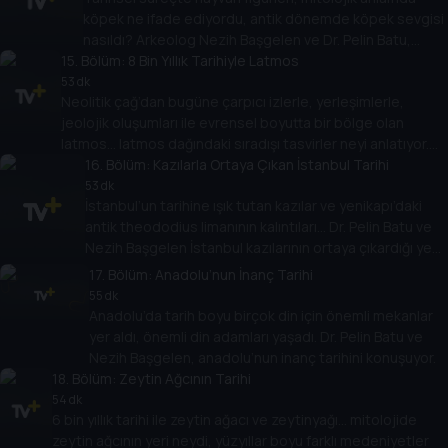
köpek ne ifade ediyordu, antik dönemde köpek sevgisi
nasıldı? Arkeolog Nezih Başgelen ve Dr. Pelin Batu,
15
. Bölüm:
tarihten günümüze hayvan sevgisini konuşuyor.
8 Bin Yıllık Tarihiyle Latmos
53 dk
Neolitik çağ’dan bugüne çarpıcı izlerle, yerleşimlerle,
jeolojik oluşumları ile evrensel boyutta bir bölge olan
latmos… latmos dağındaki sıradışı tasvirler neyi anlatıyor.
Dr. Pelin Batu ve Nezih Başgelen anlatıyor.
16
. Bölüm:
Kazılarla Ortaya Çıkan İstanbul Tarihi
53 dk
İstanbul’un tarihine ışık tutan kazılar ve yenikapı’daki
antik theododius limanının kalıntıları… Dr. Pelin Batu ve
Nezih Başgelen İstanbul kazılarının ortaya çıkardığı yeni
bulguları konuşuyor.
17
. Bölüm:
Anadolu’nun İnanç Tarihi
55 dk
Anadolu’da tarih boyu birçok din için önemli mekanlar
yer aldı, önemli din adamları yaşadı. Dr. Pelin Batu ve
Nezih Başgelen, anadolu’nun inanç tarihini konuşuyor.
18
. Bölüm:
Zeytin Ağcının Tarihi
54 dk
6 bin yıllık tarihi ile zeytin ağacı ve zeytinyağı… mitolojide
zeytin ağcının yeri neydi, yüzyıllar boyu farklı medeniyetler