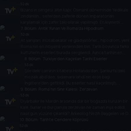
52 dk
Bizans’ın simgesi altın kapı, Osmanlı döneminde Yedikule
zindanları… seferden zaferle dönen imparatorları
karşılamak için zafer takı olarak yapılmıştı. En kıymetli
toplar, silahlar ve hazine burada saklandı. Yedikule’nin 2
7
. Bölüm:
Antik Yunan Ve Roma’da Hipodrom
bin yıllık geçmişi var. Dr. Pelin Batu ve Nezih Başgelen
52 dk
At yarışları, müsabakalar ve gladyatörler… hipodrom, yeni
anlatıyor.
Roma’nın en ihtişamlı yerlerinden biri. Tarih boyunca farklı
kültürlerin eserleri burada sergilendi. Ayrıca tarihin en
kanlı isyanlarından biri de burada çıktı. Bizans döneminde
8
. Bölüm:
Türkiye’den Kaçırılan Tarihi Eserler
nika isyanı nasıl gerçekleşti?
53 dk
Şile’deki caminin kitabesi Hollanda’dan, Şanlıurfa’daki
mozaik abd’den, sidamara lahdi’nin eros başı
İngiltere’den getirildi. Bu eserler nasıl kaçırılmıştı,
9
. Bölüm:
Anadolu’ya ait başka hangi eserler yurt dışında? Dr.
Roma’nın Sınır Kalesi: Zerzevan
Pelin Batu ve arkeolog Nezih Başgelen anlatıyor.
53 dk
Diyarbakır ile Mardin arasında dar bir boğazda kurulan bir
kale. Surlar ve burçlarıyla zerzevan ne zaman inşa edildi,
nasıl gün yüzüne çıkarıldı? Arkeolog Nezih Başgelen ve Dr.
10
Pelin Batu, antik dünyanın gizemli dinleri ve mitra’nın
. Bölüm:
Tarihte Cendere Köprüsü
Anadolu’daki yansımalarını anlatıyor.
52 dk