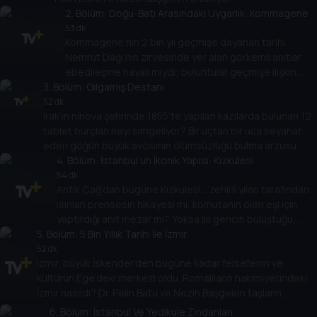
2
. Bölüm:
Doğu-Batı Arasındaki Uygarlık: Kommagene
53 dk
Kommagene’nin 2 bin yıl geçmişe dayanan tarihi.
Nemrut Dağı’nın zirvesinde yer alan görkemli anıtlar
ebedileşme hayali miydi; buluntular geçmişe ilişkin
3
. Bölüm:
hangi bilgileri veriyor. Dr. Pelin Batu ve Nezih Başgelen
Gılgamış Destanı
anlatıyor.
52 dk
Irak’ın ninova şehrinde 1855’te yapılan kazılarda bulunan 12
tablet burçları neyi simgeliyor? Bir uçtan bir uca seyahat
eden göğün büyük avcısının ölümsüzlüğü bulma arzusu... Dr.
Pelin Batu ve Nezih Başgelen ilk uzun şiir olan gılgamış miti
4
. Bölüm:
İstanbul’un İkonik Yapısı: Kızkulesi
ve sembollerinin ne anlama geldiğini konuşuyor.
54 dk
Antik Çağ’dan bugüne Kızkulesi… zehirli yılan tarafından
ısırılan prensesin hikayesi mi, komutanın ölen eşi için
yaptırdığı anıt mezar mı? Yoksa iki gencin buluştuğu,
5
. Bölüm:
sonu hüsranla biten bir aşk hikayesi mi? Hangileri
5 Bin Yıllık Tarihi İle İzmir
gerçek, hangileri efsane? Dr. Pelin Batu ve Nezih
52 dk
İzmir, büyük İskender’den bugüne kadar felsefenin ve
Başgelen anlatıyor.
kültürün Ege’deki merkezi oldu. Romalıların hakimiyetindeki
İzmir nasıldı? Dr. Pelin Batu ve Nezih Başgelen taşların
izinden ve seyyahların gözünden İzmir’i anlatıyor.
6
. Bölüm:
İstanbul Ve Yedikule Zindanları