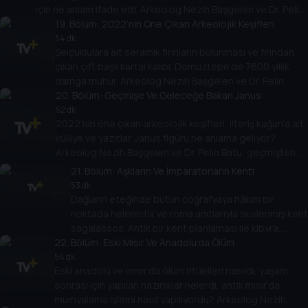
için ne anlam ifade etti. Arkeolog Nezih Başgelen ve Dr. Pelin
Batu anlatıyor.
19
. Bölüm:
2022’nin Öne Çıkan Arkeolojik Keşifleri
54 dk
Selçuklulara ait seramik fırınların bulunması ve fırından
çıkan çift başlı kartal kalıbı. Domuztepe’de 7600 yıllık
damga mühür. Arkeolog Nezih Başgelen ve Dr. Pelin
Batu, öne çıkan arkeolojik keşifleri konuşuyor.
20
. Bölüm:
Geçmişe Ve Geleceğe Bakan Janus
52 dk
2022’nin öne çıkan arkeolojik keşifleri, ilteriş kağan’a ait
külliye ve yazıtlar. Janus figürü ne anlama geliyor?
Arkeolog Nezih Başgelen ve Dr. Pelin Batu, geçmişten
geleceğe Janus’u konuşuyor.
21
. Bölüm:
Aşkların Ve İmparatorların Kenti
53 dk
Dağların eteğinde bütün coğrafyaya hâkim bir
noktada helenistik ve roma anıtlarıyla süslenmiş kent
sagalassos. Antik bir kent planlaması ile kibyra.
22
. Bölüm:
Arkeolog Nezih Başgelen ve Dr. Pelin Batu, aşkların
Eski Mısır Ve Anadolu’da Ölüm
ve imparatorların kenti sagalassos’u konuşuyor.
54 dk
Eski anadolu ve mısır’da ölüm ritüelleri nasıldı, yaşam
sonrası için yapılan hazırlıklar nelerdi, antik mısır’da
mumyalama işlemi nasıl yapılıyordu? Arkeolog Nezih