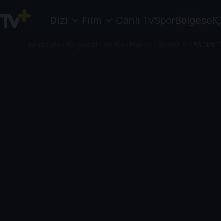
Dizi
Film
Canlı TV
Spor
Belgesel
Ç
Anasayfa
/
Belgesel
/
90 Day Fiance
/
Sezon 9
/
Bölüm 1