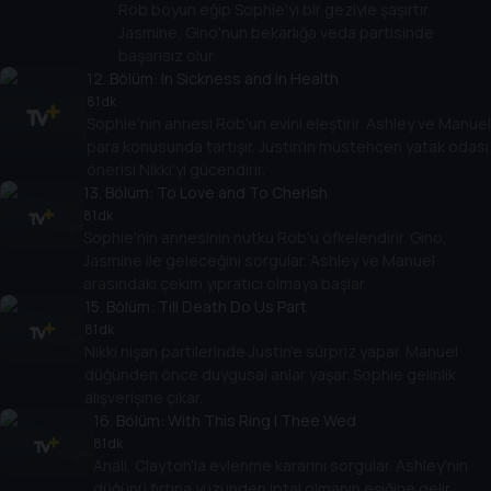
Rob boyun eğip Sophie'yi bir geziyle şaşırtır.
Jasmine, Gino'nun bekarlığa veda partisinde
başarısız olur.
12
. Bölüm:
In Sickness and in Health
81 dk
Sophie'nin annesi Rob'un evini eleştirir. Ashley ve Manuel
para konusunda tartışır. Justin'in müstehcen yatak odası
önerisi Nikki'yi gücendirir.
13
. Bölüm:
To Love and To Cherish
81 dk
Sophie'nin annesinin nutku Rob'u öfkelendirir. Gino,
Jasmine ile geleceğini sorgular. Ashley ve Manuel
arasındaki çekim yıpratıcı olmaya başlar.
15
. Bölüm:
Till Death Do Us Part
81 dk
Nikki nişan partilerinde Justin'e sürpriz yapar. Manuel
düğünden önce duygusal anlar yaşar. Sophie gelinlik
alışverişine çıkar.
16
. Bölüm:
With This Ring I Thee Wed
81 dk
Anali, Clayton'la evlenme kararını sorgular. Ashley'nin
düğünü fırtına yüzünden iptal olmanın eşiğine gelir.