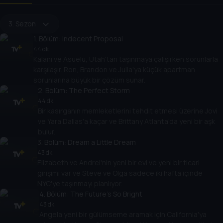
3. Sezon
1
. Bölüm:
Indecent Proposal
44 dk
Kalani ve Asuelu, Utah'tan taşınmaya çalışırken sorunlarla
karşılaşır. Ron, Brandon ve Julia'ya küçük apartman
sorunlarına büyük bir çözüm sunar.
2
. Bölüm:
The Perfect Storm
44 dk
Bir kasırganın memleketlerini tehdit etmesi üzerine Jovi
ve Yara Dallas'a kaçar ve Brittany Atlanta'da yeni bir aşk
bulur.
3
. Bölüm:
Dream a Little Dream
43 dk
Elizabeth ve Andrei'nin yeni bir evi ve yeni bir ticari
girişimi var ve Steve ve Olga sadece iki hafta içinde
NYC'ye taşınmayı planlıyor.
4
. Bölüm:
The Future's So Bright
43 dk
Angela yeni bir gülümseme aramak için California'ya