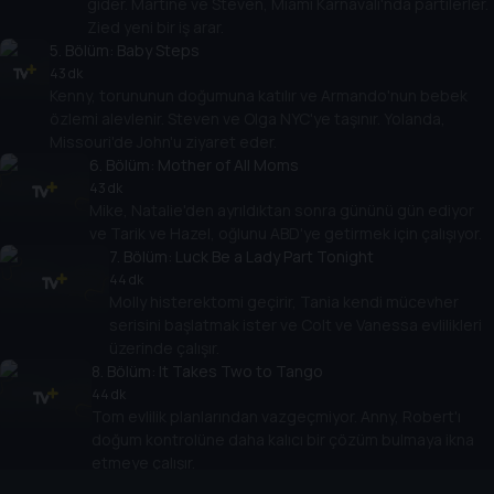
gider. Martine ve Steven, Miami Karnavalı'nda partilerler.
Zied yeni bir iş arar.
5
. Bölüm:
Baby Steps
43 dk
Kenny, torununun doğumuna katılır ve Armando'nun bebek
özlemi alevlenir. Steven ve Olga NYC'ye taşınır. Yolanda,
Missouri'de John'u ziyaret eder.
6
. Bölüm:
Mother of All Moms
43 dk
Mike, Natalie'den ayrıldıktan sonra gününü gün ediyor
ve Tarik ve Hazel, oğlunu ABD'ye getirmek için çalışıyor.
7
. Bölüm:
Luck Be a Lady Part Tonight
44 dk
Molly histerektomi geçirir, Tania kendi mücevher
serisini başlatmak ister ve Colt ve Vanessa evlilikleri
üzerinde çalışır.
8
. Bölüm:
It Takes Two to Tango
44 dk
Tom evlilik planlarından vazgeçmiyor. Anny, Robert'ı
doğum kontrolüne daha kalıcı bir çözüm bulmaya ikna
etmeye çalışır.