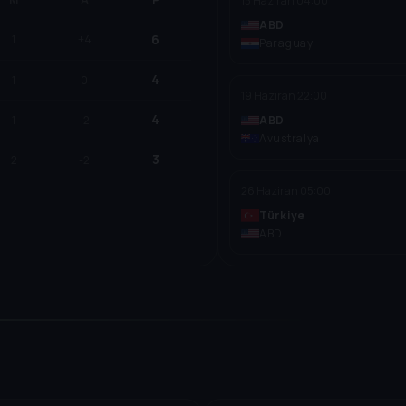
13 Haziran
04:00
ABD
6
1
+4
Paraguay
4
1
0
19 Haziran
22:00
4
1
-2
ABD
Avustralya
3
2
-2
26 Haziran
05:00
Türkiye
ABD