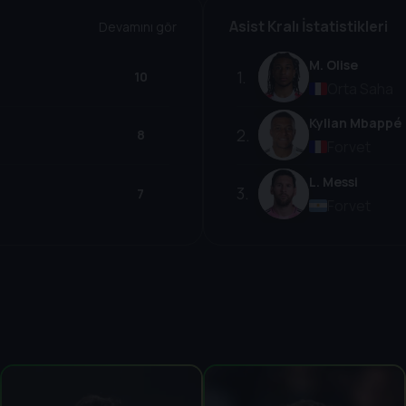
Asist Kralı İstatistikleri
Devamını gör
M. Olise
1
.
10
Orta Saha
Kylian Mbappé
2
.
8
Forvet
L. Messi
3
.
7
Forvet