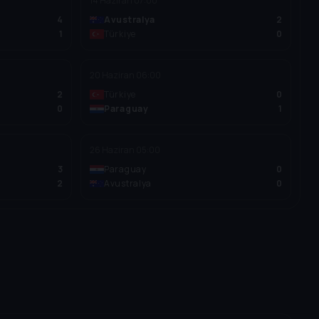
14 Haziran
07:00
4
Avustralya
2
1
Türkiye
0
20 Haziran
06:00
2
Türkiye
0
0
Paraguay
1
26 Haziran
05:00
3
Paraguay
0
2
Avustralya
0