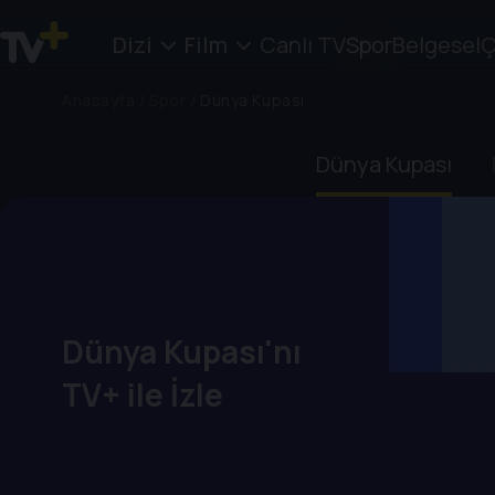
Dizi
Film
Canlı TV
Spor
Belgesel
Ç
Anasayfa
/
Spor
/
Dünya Kupası
Dünya Kupası
Dünya Kupası'nı
TV+ ile İzle