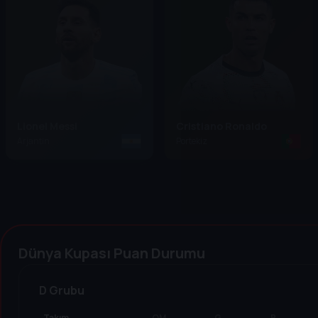
Lionel Messi
Cristiano Ronaldo
Arjantin
Portekiz
Dünya Kupası Puan Durumu
D Grubu
Takım
OM
G
B