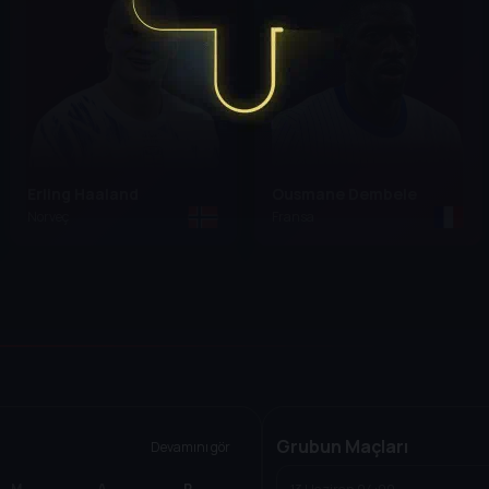
Erling Haaland
Ousmane Dembele
Norveç
Fransa
Grubun Maçları
Devamını gör
M
A
P