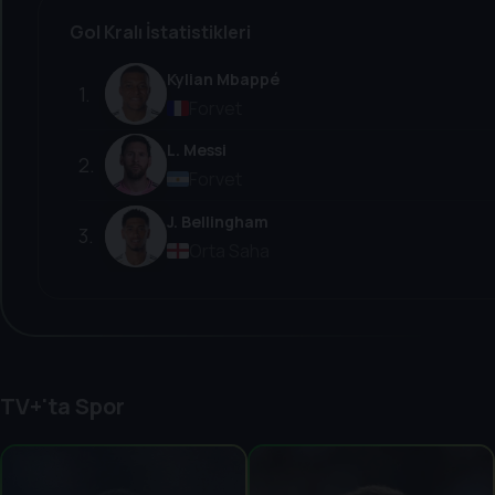
Gol Kralı İstatistikleri
Kylian Mbappé
1
.
Forvet
L. Messi
2
.
Forvet
J. Bellingham
3
.
Orta Saha
TV+'ta Spor