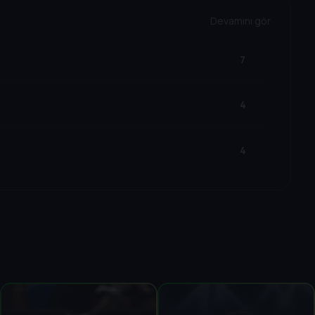
Devamını gör
7
4
4