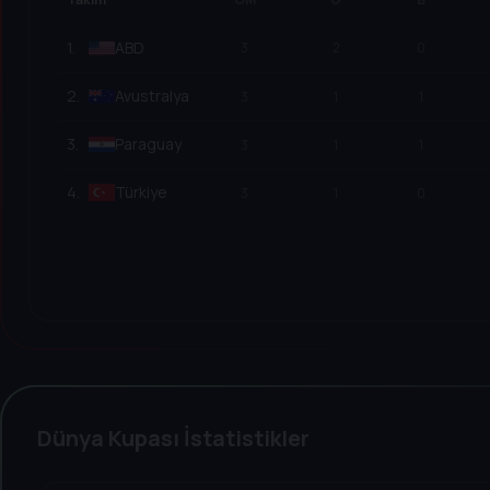
1
.
ABD
3
2
0
2
.
Avustralya
3
1
1
3
.
Paraguay
3
1
1
4
.
Türkiye
3
1
0
Dünya Kupası İstatistikler