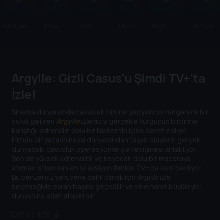
Matthew
Bryce
Sam
Henry
Bryan
Samuel L.
Vaughn
Dallas
Rockwell
Cavill
Cranston
Jackson
Howard
Argylle: Gizli Casus'u Şimdi TV+’ta
İzle!
Sinema dünyasında casusluk türüne yepyeni ve rengarenk bir
soluk getiren
Argylle
izleyiciyi gerçekle kurgunun birbirine
karıştığı, adrenalin dolu bir labirentin içine davet ediyor.
Filmde bir yazarın hayal dünyasından taşan olayların gerçek
dünyadaki casusluk operasyonlarıyla kesişmesi anlatılıyor.
Sen de yüksek adrenalinli ve heyecan dolu bir maceraya
atılmak istiyorsan en iyi aksiyon filmleri TV+’da seni bekliyor.
Bu benzersiz serüvene dahil olmak için
Argylle
izle
seçeneğiyle ekran başına geçebilir ve sinemanın büyüleyici
dünyasına adım atabilirsin.
Daha Fazla