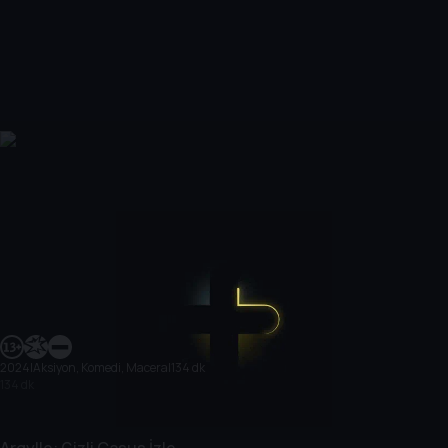
2024
|
Aksiyon, Komedi, Macera
|
134 dk
134 dk
Argylle: Gizli Casus İzle