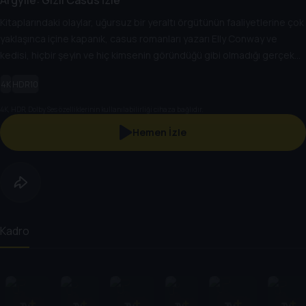
Kitaplarındaki olaylar, uğursuz bir yeraltı örgütünün faaliyetlerine çok
yaklaşınca içine kapanık, casus romanları yazarı Elly Conway ve
kedisi, hiçbir şeyin ve hiç kimsenin göründüğü gibi olmadığı gerçek
casusluk dünyasına çekilir.
4K
HDR10
4K, HDR, Dolby Ses özelliklerinin kullanılabilirliği cihaza bağlıdır.
Hemen İzle
Kadro