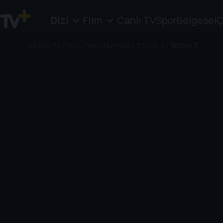
Dizi
Film
Canlı TV
Spor
Belgesel
Ç
Anasayfa
/
Dizi
/
Yedi Numara
/
Sezon 3
/
Bölüm 3