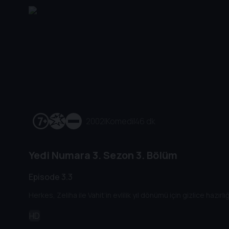
2002
|
Komedi
|
46 dk
Yedi Numara
3. Sezon
3. Bölüm
Episode 3.3
Herkes, Zeliha ile Vahit’in evlilik yıl dönümü için gizlice hazırlı
HD