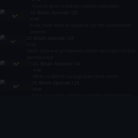
Ayten'in anne ve babası ziyarete gelecektir...
22
. Bölüm:
Episode 1.22
42 dk
Kızlar, Kadir İnanır ile oynamak için film seçmelerine
giderler.
23
. Bölüm:
Episode 1.23
43 dk
Sabit'i zorla eve göndermek isterler ama Sabit otobüs
garında kaçar.
24
. Bölüm:
Episode 1.24
41 dk
Berat ve Sabit'in kurduğu plan terse döner...
25
. Bölüm:
Episode 1.25
46 dk
Sabit un çuvalını patlatınca esnafın darpına maruz
kalır.
26
. Bölüm:
Episode 1.26
46 dk
Zeliha kendini hamile sanar ama bilimsel bir kesinlik
yoktur.
27
. Bölüm:
Episode 1.27