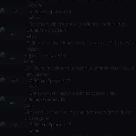
yaparlar.
4
. Bölüm:
Episode 1.4
48 dk
Satılmış hazine peşinde Karadeniz'e kadar gider...
5
. Bölüm:
Episode 1.5
46 dk
Zeliha kahvaltı hazırlar ve ev halkı ilk kez birlikte kahvaltı
yapar.
6
. Bölüm:
Episode 1.6
42 dk
Eve Haydar'ın asker arkadaşı gelecektir ama kızlar buna
karşı çıkarlar.
7
. Bölüm:
Episode 1.7
45 dk
Cansu ve Satılmış için sahte sevgili lazımdır...
8
. Bölüm:
Episode 1.8
45 dk
Meryem’in babası Satılmış yüzünden alacağını Vahit'ten
almaya gider.
9
. Bölüm:
Episode 1.9
43 dk