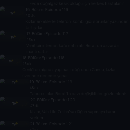
Evde doğalgaz kesik olduğu için herkes hastalanır.
16
. Bölüm:
Episode 1.16
40 dk
Kızlar erkeklerle telefon, kombi gibi sorunlar yüzünden
tartışırlar.
17
. Bölüm:
Episode 1.17
43 dk
Vahit bir internet kafe satın alır. Berat da pazarda
mantı satar.
18
. Bölüm:
Episode 1.18
45 dk
Cenk'ten hipnoz yapmasını öğrenen Cansu, kızlar
üzerinde deneme yapar.
19
. Bölüm:
Episode 1.19
45 dk
Taburcu olan Berat'ta bazı değişiklikler gözlemlenir...
20
. Bölüm:
Episode 1.20
47 dk
Kızlar, Vahit ile Zeliha'ya düğün yapmaya karar
verirler...
21
. Bölüm:
Episode 1.21
47 dk