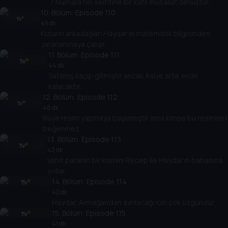
7 Numara'nın semtine bir katil musallat olmuştur...
10
. Bölüm:
Episode 1.10
45 dk
Kızların arkadaşları Haydar'ın matematik bilgisinden
yararlanmaya çalışır.
11
. Bölüm:
Episode 1.11
44 dk
Satılmış kaçıp gitmiştir ancak Asiye artık evde
kalacaktır.
12
. Bölüm:
Episode 1.12
48 dk
Rüya resim yapmaya başlamıştır ama kimse bu resimleri
beğenmez.
13
. Bölüm:
Episode 1.13
42 dk
Vahit paranın bir kısmını Recep ile Haydar'ın babasına
yollar.
14
. Bölüm:
Episode 1.14
42 dk
Haydar, Armağan'dan ayrılacağı için çok üzgündür.
15
. Bölüm:
Episode 1.15
41 dk