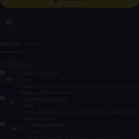
Bölümler
Kadro
1. Sezon
1
. Bölüm:
Episode 1.1
45 dk
İstanbul'da okumaya gelen dört kız arkadaş Vahit ve Zeliha
Ballıoğlu çiftinin evini tutarlar.
2
. Bölüm:
Episode 1.2
45 dk
Kızlar alt kat komşuları ile geçinemezler ve onları Vahit'e
şikayet ederler.
3
. Bölüm:
Episode 1.3
46 dk
Kızlar ve erkekler, ilk kez yuvarlak masa toplantısı