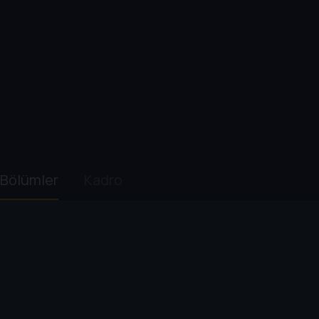
Bölümler
Kadro
1. Sezon
1
. Bölüm:
Biz Öğrenciyiz
39 dk
Ünlü mafya babası Sünnettin Ağa, başlangıçta rakip mafya 
üzeredir. Fakat bu ekibin absürt bir araya geliş hikâyesin