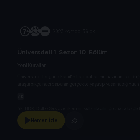
2023
|
Komedi
|
39 dk
Üniversdeli
1. Sezon
10. Bölüm
Yeni Kurallar
Ünivers-deliler güne Kamil'in hacı babasının hazırlamış olduğu
araştırdıkça hacı babanın gerçekte yaşayıp yaşamadığından 
4K
4K, HDR, Dolby Ses özelliklerinin kullanılabilirliği cihaza bağlıdı
Hemen İzle