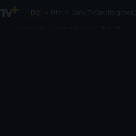
Dizi
Film
Canlı TV
Spor
Belgesel
Ç
Anasayfa
/
Dizi
/
Üniversdeli
/
Sezon 1
/
Bölüm 10