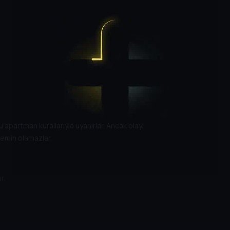
 apartman kurallarıyla uyanırlar. Ancak olayı
emin olamazlar.
r.