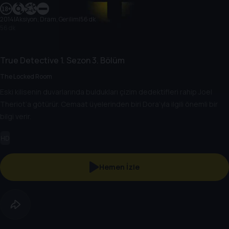
2014
|
Aksiyon, Dram, Gerilim
|
56 dk
56 dk
True Detective
1. Sezon
3. Bölüm
The Locked Room
Eski kilisenin duvarlarında buldukları çizim dedektifleri rahip Joel
Theriot’a götürür. Cemaat üyelerinden biri Dora’yla ilgili önemli bir
bilgi verir.
HD
Hemen İzle