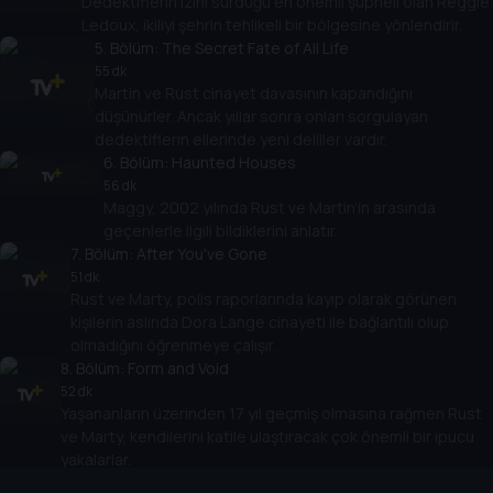
Dedektiflerin izini sürdüğü en önemli şüpheli olan Reggie
Ledoux, ikiliyi şehrin tehlikeli bir bölgesine yönlendirir.
5
. Bölüm:
The Secret Fate of All Life
55 dk
Martin ve Rust cinayet davasının kapandığını
düşünürler. Ancak yıllar sonra onları sorgulayan
dedektiflerin ellerinde yeni deliller vardır.
6
. Bölüm:
Haunted Houses
56 dk
Maggy, 2002 yılında Rust ve Martin’in arasında
geçenlerle ilgili bildiklerini anlatır.
7
. Bölüm:
After You've Gone
51 dk
Rust ve Marty, polis raporlarında kayıp olarak görünen
kişilerin aslında Dora Lange cinayeti ile bağlantılı olup
olmadığını öğrenmeye çalışır.
8
. Bölüm:
Form and Void
52 dk
Yaşananların üzerinden 17 yıl geçmiş olmasına rağmen Rust
ve Marty, kendilerini katile ulaştıracak çok önemli bir ipucu
yakalarlar.