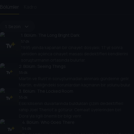
Bölümler
Kadro
1. Sezon
1
. Bölüm:
The Long Bright Dark
57 dk
1995 yılında kapanan bir cinayet dosyası, 17 yıl sonra
yeniden açılınca cinayet masası dedektifleri kendilerini
soruşturmanın ortasında bulurlar.
2
. Bölüm:
Seeing Things
55 dk
Martin ve Rust’ın soruşturmadan alınması gündeme gelir.
Martin, evliliğindeki sorunlardan kaçmanın bir yolunu bulur.
3
. Bölüm:
The Locked Room
55 dk
Eski kilisenin duvarlarında buldukları çizim dedektifleri
rahip Joel Theriot’a götürür. Cemaat üyelerinden biri
Dora’yla ilgili önemli bir bilgi verir.
4
. Bölüm:
Who Goes There
54 dk