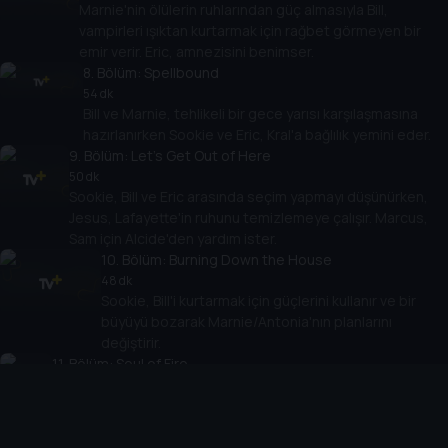
Marnie'nin ölülerin ruhlarından güç almasıyla Bill,
vampirleri ışıktan kurtarmak için rağbet görmeyen bir
emir verir. Eric, amnezisini benimser.
8
. Bölüm:
Spellbound
54 dk
Bill ve Marnie, tehlikeli bir gece yarısı karşılaşmasına
hazırlanırken Sookie ve Eric, Kral'a bağlılık yemini eder.
9
. Bölüm:
Let's Get Out of Here
50 dk
Sookie, Bill ve Eric arasında seçim yapmayı düşünürken,
Jesus, Lafayette'in ruhunu temizlemeye çalışır. Marcus,
Sam için Alcide'den yardım ister.
10
. Bölüm:
Burning Down the House
48 dk
Sookie, Bill'i kurtarmak için güçlerini kullanır ve bir
büyüyü bozarak Marnie/Antonia'nın planlarını
değiştirir.
11
. Bölüm:
Soul of Fire
46 dk
Sookie, Marnie'nin vampirleri intihara sürüklemesini
engellerken, Jesus Antonia'nın bağını çözmek için büyü
yapar.