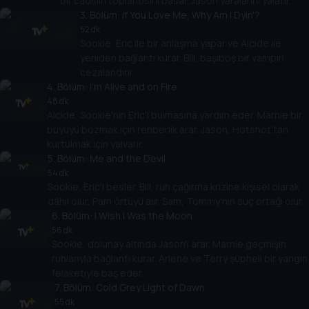
bir cadının toplantısını basar. Jason yaralarını yalatır.
3
. Bölüm:
If You Love Me, Why Am I Dyin'?
52 dk
Sookie, Eric ile bir anlaşma yapar ve Alcide ile
yeniden bağlantı kurar. Bill, başıboş bir vampiri
cezalandırır.
4
. Bölüm:
I'm Alive and on Fire
48 dk
Alcide, Sookie'nin Eric'i bulmasına yardım eder. Marnie bir
büyüyü bozmak için rehberlik arar. Jason, Hotshot'tan
kurtulmak için yalvarır.
5
. Bölüm:
Me and the Devil
54 dk
Sookie, Eric'i besler. Bill, ruh çağırma krizine kişisel olarak
dâhil olur, Pam örtüyü alır. Sam, Tommy'nin suç ortağı olur.
6
. Bölüm:
I Wish I Was the Moon
56 dk
Sookie, dolunay altında Jason'ı arar. Marnie geçmişin
ruhlarıyla bağlantı kurar. Arlene ve Terry şüpheli bir yangın
felaketiyle baş eder.
7
. Bölüm:
Cold Grey Light of Dawn
55 dk