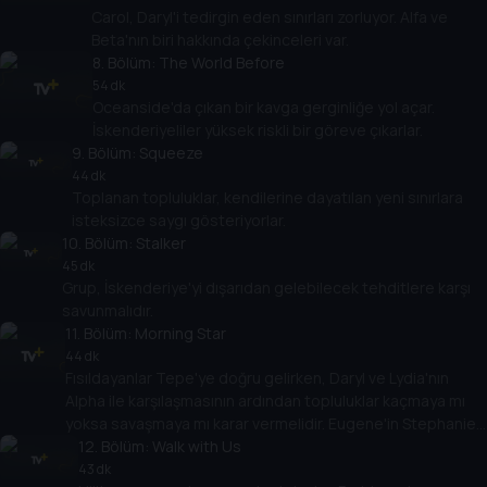
Carol, Daryl'i tedirgin eden sınırları zorluyor. Alfa ve
Beta'nın biri hakkında çekinceleri var.
8
. Bölüm:
The World Before
54 dk
Oceanside'da çıkan bir kavga gerginliğe yol açar.
İskenderiyeliler yüksek riskli bir göreve çıkarlar.
9
. Bölüm:
Squeeze
44 dk
Toplanan topluluklar, kendilerine dayatılan yeni sınırlara
isteksizce saygı gösteriyorlar.
10
. Bölüm:
Stalker
45 dk
Grup, İskenderiye'yi dışarıdan gelebilecek tehditlere karşı
savunmalıdır.
11
. Bölüm:
Morning Star
44 dk
Fısıldayanlar Tepe'ye doğru gelirken, Daryl ve Lydia'nın
Alpha ile karşılaşmasının ardından topluluklar kaçmaya mı
yoksa savaşmaya mı karar vermelidir. Eugene'in Stephanie
ile iletişimi karmaşıklaşır.
12
. Bölüm:
Walk with Us
43 dk