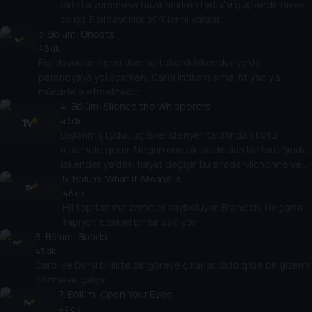
birlikte yürümeye hazırlanırken Lydia'yı güçlendirmeye
çalışır. Fısıldayanlar sürülerini yaratır.
3
. Bölüm:
Ghosts
46 dk
Fısıldayanların geri dönme tehdidi İskenderiye'de
paranoyaya yol açarken, Carol intikam alma ihtiyacıyla
mücadele etmektedir.
4
. Bölüm:
Silence the Whisperers
43 dk
Dışlanmış Lydia, üç İskenderiyeli tarafından kötü
muamele görür. Negan onu bir saldırıdan kurtardığında,
İskenderiye'deki hayat değişir. Bu sırada Michonne ve
bir grup İskenderiyeli, çökmüş bir duvarın kurtulanlarını
5
. Bölüm:
What It Always Is
kurtarmak için Hilltop'a gider.
46 dk
Hilltop'tan malzemeler kayboluyor. Brandon, Negan'a
tapıyor, Ezekiel bir sır saklıyor.
6
. Bölüm:
Bonds
45 dk
Carol ve Daryl birlikte bir göreve çıkarlar. Siddiq ise bir gizemi
çözmeye çalışır.
7
. Bölüm:
Open Your Eyes
44 dk