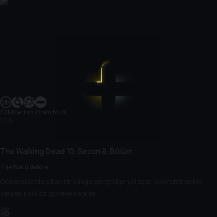
2019
|
Gerilim, Dram
|
55 dk
55 dk
The Walking Dead
10. Sezon
8. Bölüm
The World Before
Oceanside'da çıkan bir kavga gerginliğe yol açar. İskenderiyeliler
yüksek riskli bir göreve çıkarlar.
HD