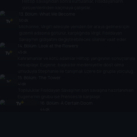
Hilltop savaşından sonra kurtulanlar, Fısıldayanların
yürüyenlerinden kaçmaya çalışırlar.
13
. Bölüm:
What We Become
50 dk
Michonne, Virgil'i ailesiyle yeniden bir araya gelmesi için
gizemli adasına götürür, karşılığında Virgil, Fısıldayan
Savaşı'nın gidişatını değiştirebilecek silahlar vaat eder.
14
. Bölüm:
Look at the Flowers
45 dk
Kahramanlar ve kötü adamlar Hilltop yangınının sonuçlarıyla
hesaplaşır. Eugene, başka bir medeniyetle dost olma
umuduyla Stephanie ile tanışmak üzere bir grupla yolculuğa
15
çıkar.
. Bölüm:
The Tower
41 dk
Topluluklar Fısıldayan Savaşı'nın son savaşına hazırlanırken
Eugene'nin grubu ise Prenses'le karşılaşır.
16
. Bölüm:
A Certain Doom
44 dk
Beta, Fısıldayan Savaşı'nın son savaşına giriyor.
17
. Bölüm:
Home Sweet Home
41 dk
Maggie, Negan'ın dehşetine rağmen geri döner. Ayrıldıktan