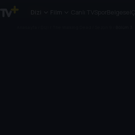
Dizi
Film
Canlı TV
Spor
Belgesel
Ç
Anasayfa
/
Dizi
/
The Walking Dead
/
Sezon 9
/
Bölüm 3