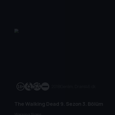
2018
|
Gerilim, Dram
|
46 dk
The Walking Dead
9. Sezon
3. Bölüm
Warning Signs