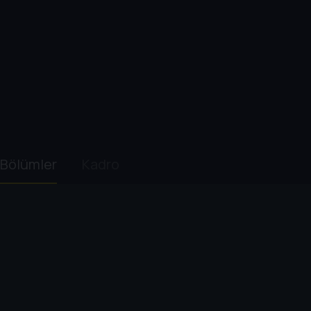
Bölümler
Kadro
1. Sezon
2. Sezon
3. Sezon
4. Sezon
1
. Bölüm:
A New Beginning
58 dk
Rick ve grubu, Carl'la birlikte hayal ettikleri medeniyet
üzere Washington DC'ye riskli bir yolculuk yaparlar.