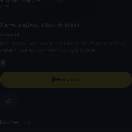
2014
|
Dram, Gerilim
|
43 dk
43 dk
The Walking Dead
5. Sezon
6. Bölüm
Consumed
Daryl ve Carol, Beth'i ve onu kaçıranları bulma umuduyla beyaz haçlı
arabanın peşinden ıssız Atlanta'ya doğru giderler.
HD
Hemen İzle
Bölümler
Kadro