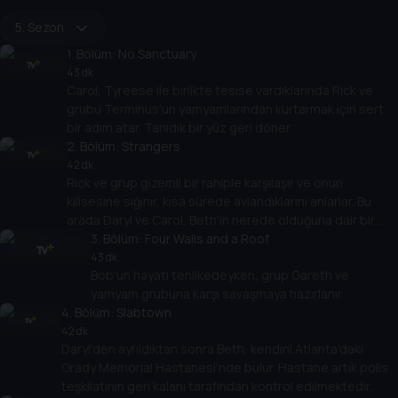
5. Sezon
1
. Bölüm:
No Sanctuary
43 dk
Carol, Tyreese ile birlikte tesise vardıklarında Rick ve
grubu Terminus'un yamyamlarından kurtarmak için sert
bir adım atar. Tanıdık bir yüz geri döner.
2
. Bölüm:
Strangers
42 dk
Rick ve grup gizemli bir rahiple karşılaşır ve onun
kilisesine sığınır, kısa sürede avlandıklarını anlarlar. Bu
arada Daryl ve Carol, Beth'in nerede olduğuna dair bir
ipucunu takip ederler.
3
. Bölüm:
Four Walls and a Roof
43 dk
Bob'un hayatı tehlikedeyken, grup Gareth ve
yamyam grubuna karşı savaşmaya hazırlanır.
4
. Bölüm:
Slabtown
42 dk
Daryl'den ayrıldıktan sonra Beth, kendini Atlanta'daki
Grady Memorial Hastanesi'nde bulur. Hastane artık polis
teşkilatının geri kalanı tarafından kontrol edilmektedir.