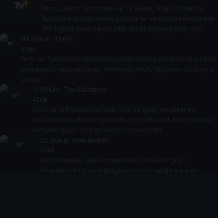
Rick, Glenn, Michonne ve Tyreese, Noah'ı Shirewilt
Malikanesindeki evine götürürler ve orada kendilerine
bir sığınak bulmayı umarlar ancak karşılaştıkları şey
10
. Bölüm:
bambaşka bir şeydir.
Them
42 dk
Beth ve Tyreese'in ölümünün acısını farklı şekillerde ve azalan
kaynaklarla yaşayan grup, Washington DC'ye giden zorlu yola
çıkıyor
11
. Bölüm:
The Distance
42 dk
Yıkıcı bir fırtınadan kurtulan Rick ve grup, kendilerine
duvarlarla çevrili bir toplulukta güvenlik vaat eden yeni bir
kurtulan kişiye karşı güvensiz hissederler.
12
. Bölüm:
Remember
42 dk
Dış dünyadaki deneyimlerinden yara alan grup,
İskenderiye Güvenli Bölgesi'nin normalliğine uyum
sağlamak için mücadele ediyor.
13
. Bölüm:
Forget
42 dk
Deanna yeni gelenler için bir parti verirken, Carol grubun