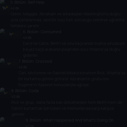
5
. Bölüm:
Self Help
42 dk
Glenn, Maggie, Abraham ve arkadaşları Washington'a doğru
yola çıktıklarında, yeni bir olay tüm yolculuğu sekteye uğratma
tehlikesi yaratır.
6
. Bölüm:
Consumed
42 dk
Daryl ve Carol, Beth'i ve onu kaçıranları bulma umuduyla
beyaz haçlı arabanın peşinden ıssız Atlanta'ya doğru
giderler.
7
. Bölüm:
Crossed
42 dk
Carl, Michonne ve Gabriel kiliseyi korurken Rick, Atlanta'ya
bir kurtarma görevi götürür. Abraham'ın grubu ise
Eugene'in ifşasının sonuçlarıyla uğraşır.
8
. Bölüm:
Coda
42 dk
Rick ve grup, daha fazla kan dökülmeden hem Beth'i hem de
Carol'ı kurtarmak için Dawn ve memurlarıyla karşı karşıya
gelirler.
9
. Bölüm:
What Happened And What's Going On
42 dk