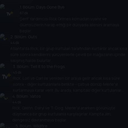
1
. Bölüm:
Days Gone Bye
67 dk
Şerif Yardımcısı Rick Grimes komadan uyanır ve
ölümsüzlerin harap ettiği bir dünyada ailesini aramaya
başlar.
2
. Bölüm:
Guts
44 dk
Atlanta'da Rick, bir grup kurtulan tarafından kurtarılır ancak kısa
süre sonra kendilerini yürüyenlerle çevrili bir mağazanın içinde
sıkışmış halde bulurlar.
3
. Bölüm:
Tell It to the Frogs
45 dk
Rick, Lori ve Carl ile yeniden bir araya gelir ancak kısa süre
sonra - diğer kurtulanlarla birlikte - çatıya dönüp Merle'yi
kurtarmaya karar verir. Bu arada, kamptaki diğer kurtulanlar
4
arasında gerginlik yüksektir.
. Bölüm:
Vatos
44 dk
Rick, Glenn, Daryl ve T-Dog, Merle'yi ararken görünüşte
düşmanca bir grup kurtulanla karşılaşırlar. Kampta Jim,
dengesiz davranmaya başlar.
5
. Bölüm:
Wildfire