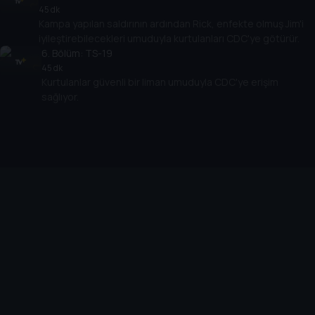
45 dk
Kampa yapılan saldırının ardından Rick, enfekte olmuş Jim'i
iyileştirebilecekleri umuduyla kurtulanları CDC'ye götürür.
6
. Bölüm:
TS-19
45 dk
Kurtulanlar güvenli bir liman umuduyla CDC'ye erişim
sağlıyor.
Cihazlar
Öne Çıkanlar
TV+ Pro
Yasal
From
TV+ Nedir?
Aydınlatma Metni
Doğu
TV+ Ev (IPTV)