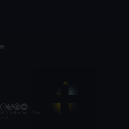
2010
|
Gerilim, Dram
|
45 dk
45 dk