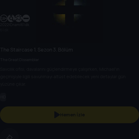
2022
|
Dram
|
61 dk
61 dk
The Staircase
1. Sezon
3. Bölüm
The Great Dissembler
Savcılık ofisi, davalarını güçlendirmeye çalışırken, Michael'ın
geçmişiyle ilgili savunmayı altüst edebilecek yeni detaylar gün
yüzüne çıkar.
HD
Hemen İzle