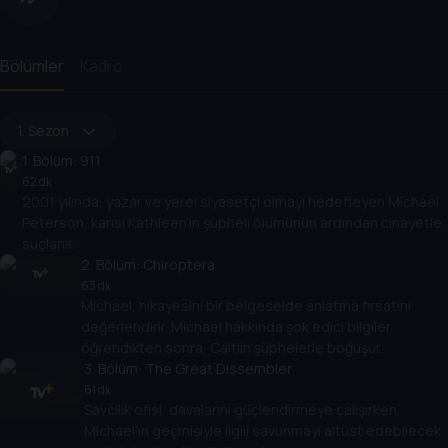
Bölümler
Kadro
1. Sezon
1
. Bölüm:
911
62 dk
2001 yılında, yazar ve yerel siyasetçi olmayı hedefleyen Michael
Peterson, karısı Kathleen’in şüpheli ölümünün ardından cinayetle
suçlanır.
2
. Bölüm:
Chiroptera
63 dk
Michael, hikayesini bir belgeselde anlatma fırsatını
değerlendirir. Michael hakkında şok edici bilgiler
öğrendikten sonra, Caitlin şüphelerle boğuşur.
3
. Bölüm:
The Great Dissembler
61 dk
Savcılık ofisi, davalarını güçlendirmeye çalışırken,
Michael'ın geçmişiyle ilgili savunmayı altüst edebilecek