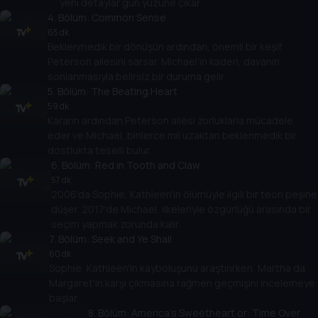
yeni detaylar gün yüzüne çıkar.
4
. Bölüm:
Common Sense
65 dk
Beklenmedik bir dönüşün ardından, önemli bir keşif
Peterson ailesini sarsar. Michael’ın kaderi, davanın
sonlanmasıyla belirsiz bir duruma gelir.
5
. Bölüm:
The Beating Heart
59 dk
Kararın ardından Peterson ailesi zorluklarla mücadele
eder ve Michael, binlerce mil uzaktan beklenmedik bir
dostlukta teselli bulur.
6
. Bölüm:
Red in Tooth and Claw
57 dk
2006'da Sophie, Kathleen'in ölümüyle ilgili bir teori peşine
düşer. 2017'de Michael, ilkeleriyle özgürlüğü arasında bir
seçim yapmak zorunda kalır.
7
. Bölüm:
Seek and Ye Shall
60 dk
Sophie, Kathleen'in kayboluşunu araştırırken, Martha da
Margaret'in karşı çıkmasına rağmen geçmişini incelemeye
başlar.
8
. Bölüm:
America’s Sweetheart or: Time Over